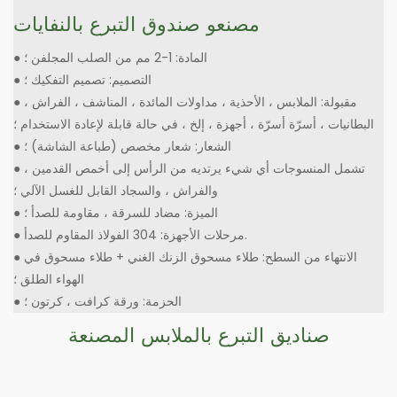
مصنعو صندوق التبرع بالنفايات
● المادة: 1-2 مم من الصلب المجلفن ؛
● التصميم: تصميم التفكيك ؛
● مقبولة: الملابس ، الأحذية ، مداولات المائدة ، المناشف ، الفراش ،
البطانيات ، أسرّة أسرّة ، أجهزة ، إلخ ، في حالة قابلة لإعادة الاستخدام ؛
● الشعار: شعار مخصص (طباعة الشاشة) ؛
● تشمل المنسوجات أي شيء يرتديه من الرأس إلى أخمص القدمين ،
والفراش ، والسجاد القابل للغسل الآلي ؛
● الميزة: مضاد للسرقة ، مقاومة للصدأ ؛
● مرحلات الأجهزة: 304 الفولاذ المقاوم للصدأ.
● الانتهاء من السطح: طلاء مسحوق الزنك الغني + طلاء مسحوق في
الهواء الطلق ؛
● الحزمة: ورقة كرافت ، كرتون ؛
صناديق التبرع بالملابس المصنعة