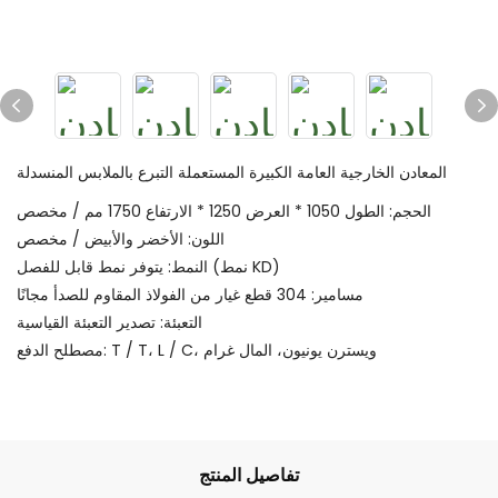
المعادن الخارجية العامة الكبيرة المستعملة التبرع بالملابس المنسدلة
الحجم: الطول 1050 * العرض 1250 * الارتفاع 1750 مم / مخصص
اللون: الأخضر والأبيض / مخصص
النمط: يتوفر نمط قابل للفصل (نمط KD)
مسامير: 304 قطع غيار من الفولاذ المقاوم للصدأ مجانًا
التعبئة: تصدير التعبئة القياسية
مصطلح الدفع: T / T، L / C، ويسترن يونيون، المال غرام
تفاصيل المنتج