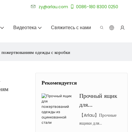
уже более 20 лет.
zy@arlau.com
0086-180 8300 0250
Видеотека
Свяжитесь с нами
 пожертвованиям одежды с коробки
ь
Рекомендуется
иям
Прочный ящик
для
пожертвований
【Arlau】Прочные
одежды из
ящики для
пожертвований
оцинкованной