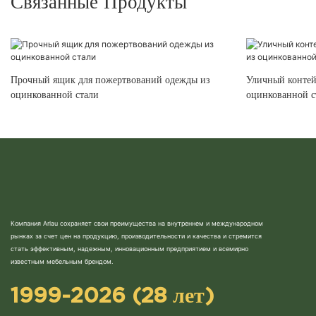
Связанные Продукты
Прочный ящик для пожертвований одежды из
Уличный контей
оцинкованной стали
оцинкованной с
Компания Arlau сохраняет свои преимущества на внутреннем и международном
рынках за счет цен на продукцию, производительности и качества и стремится
стать эффективным, надежным, инновационным предприятием и всемирно
известным мебельным брендом.
1999-2026 (28 лет)