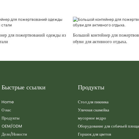
нер для пожертвований одежды из
Большой контейнер для пожертво
тали
обуви для активного отдыха.
Быстрые ссылки
Продукты
Home
Стол для пикника
О нас
Уличная скамейка
Продукты
мусорное ведро
OEM/ODM
Оборудование для собачьей площ
Дело/Новости
Горшок для цветов