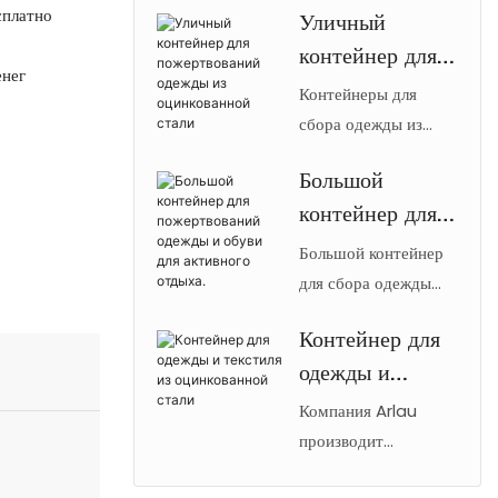
сплатно
Уличный
одежды для
стали
контейнер для
активного отдыха
енег
изготовлены из
пожертвований
Контейнеры для
оцинкованной стали.
одежды из
сбора одежды из
Вместительные,
оцинкованной стали
оцинкованной
надежные
Большой
【Arlau】 для
стали
контейнеры для
контейнер для
использования на
сбора текстиля в
открытом воздухе
пожертвований
Большой контейнер
общественных
имеют
одежды и обуви
для сбора одежды
местах для
противоугонную
для активного
для активного
благотворительной
конструкцию и
Контейнер для
отдыха 【Arlau】
отдыха.
переработки.
антикоррозийное
одежды и
изготовлен из
покрытие.
оцинкованной стали
текстиля из
Компания Arlau
Металлические
и имеет
оцинкованной
производит
ящики для сбора
противоугонную
контейнеры для
стали
одежды на заказ для
конструкцию.