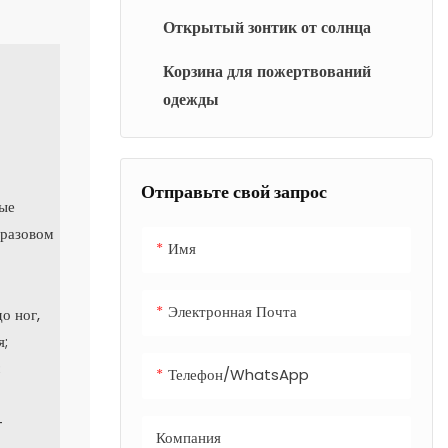
Открытый зонтик от солнца
Корзина для пожертвований
одежды
Отправьте свой запрос
ные
оразовом
Имя
Электронная Почта
до ног,
я;
;
Телефон/WhatsApp
+
Компания