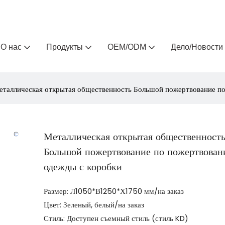
Arlau — производитель уличной мебели на заказ 
О нас
Продукты
OEM/ODM
Дело/Новости
еталлическая открытая общественность Большой пожертвование по
Металлическая открытая общественност
Большой пожертвование по пожертвован
одежды с коробки
Размер: Л1050*В1250*Х1750 мм/на заказ
Цвет: Зеленый, белый/на заказ
Стиль: Доступен съемный стиль (стиль KD)