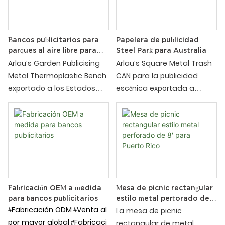
de dos plazas, ideales para
equipada con un tablero de
jardines, parques y
ajedrez de acero inoxidable
terrazas.
304, que proporciona a los
usuarios funciones de ocio
Bancos publicitarios para
Papelera de publicidad
parques al aire libre para
Steel Park para Australia
y entretenimiento, mientras
Australia
Arlau's Garden Publicising
Arlau's Square Metal Trash
que el material
Metal Thermoplastic Bench
CAN para la publicidad
termoplástico de metal
exportado a los Estados
escénica exportada a
garantiza la durabilidad y
Unidos es un mueble de
Australia es una
la comodidad. Las
exterior que combina
innovadora instalación al
siguientes son las
funciones de belleza,
aire libre que combina
principales características
practicidad y publicidad.
funciones de practicidad y
y ventajas de esta mesa
Está diseñado para lugares
publicidad. Está diseñado
de picnic.:
como jardines, parques,
para lugares de alto tráfico
lugares escénicos y áreas
como lugares escénicos,
comerciales. Su superficie
parques y áreas
Fabricación OEM a medida
Mesa de picnic rectangular
para bancos publicitarios
estilo metal perforado de 8'
de acero está recubierta
comerciales. Su cuerpo de
#Fabricación ODM
#Venta al
para Puerto Rico
La mesa de picnic
de recubrimiento
caja está hecho de tablero
por mayor global
#Fabricaci
rectangular de metal