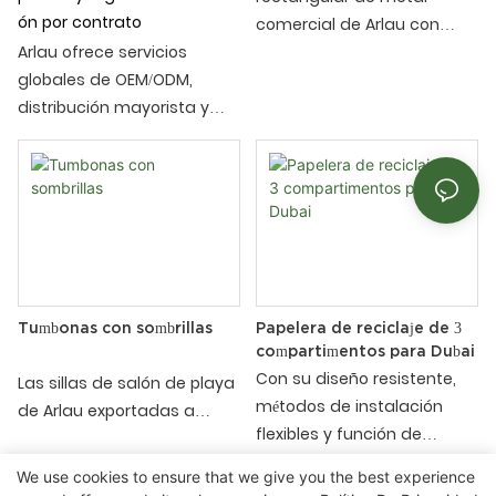
termoplástico, y la placa
de resistencia
ón por contrato
comercial de Arlau con
publicitaria está hecha de
transparente, que es
Arlau ofrece servicios
mesa perforada exportada
placa de poliestireno
conveniente para la
globales de OEM/ODM,
a Puerto Rico es un mueble
transparente, que es
visualización publicitaria y
distribución mayorista y
muy duradero diseñado
duradera y tiene funciones
el reemplazo, y tiene
fabricación. Contamos con
para lugares públicos al aire
de visualización publicitaria.
durabilidad y estética. Las
un equipo de ingeniería
libre, adecuados para su
Las siguientes son las
siguientes son las
propio y un equipo
uso en parques, áreas
características y ventajas
principales características
especializado en control de
escénicas, escuelas, áreas
principales de este banco.:
y ventajas de este bote de
calidad.
de campamento y otros
basura:
lugares. Aquí están las
principales características
y beneficios de esta mesa
Tumbonas con sombrillas
Papelera de reciclaje de 3
compartimentos para Dubai
de picnic.:
Con su diseño resistente,
Las sillas de salón de playa
métodos de instalación
de Arlau exportadas a
flexibles y función de
Medio Oriente combinan
clasificación eficiente, los
comodidad y practicidad.
We use cookies to ensure that we give you the best experience
contenedores de reciclaje
Están diseñados para