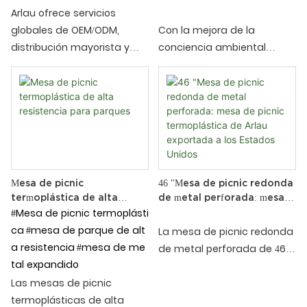
solución de ingeniería
latas de basura de
Arlau ofrece servicios
municipal
clasificación de aleación de
globales de OEM/ODM,
Con la mejora de la
aluminio en el Medio
distribución mayorista y
conciencia ambiental
Oriente para crear
fabricación. Contamos con
global, la clasificación de
espacios de calidad al aire
un equipo interno de
basura se ha convertido en
libre - Arlau
ingeniería y un equipo de
un símbolo importante de
inspección de calidad
la civilización urbana
dedicado, especializado en
moderna. En el Medio
barandillas para jardineras
Oriente, la economía en
paisajísticas para
auge y la creciente
proyectos municipales. La
demanda turística han
Mesa de picnic
46 "Mesa de picnic redonda
termoplástica de alta
de metal perforada: mesa
Plaza del Piano del Río
presentado mayores
resistencia para parques
#Mesa de picnic termoplásti
de picnic termoplástica de
Yangtze de Yichang, un
requisitos para la
Arlau exportada a los
ca
#mesa de parque de alt
La mesa de picnic redonda
proyecto municipal clave
construcción ambiental
Estados Unidos
a resistencia
#mesa de me
de metal perforada de 46
de paisajismo, buscaba
urbana. Arlau, como
tal expandido
pulgadas de Arlau es una
combinar la seguridad vial
proveedor líder de
Las mesas de picnic
opción ideal para espacios
con la belleza ecológica.
instalaciones de protección
termoplásticas de alta
públicos al aire libre con su
Arlau, aprovechando su
ambiental al aire libre, se