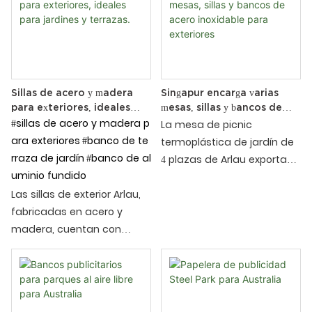
Chongqing, utilizando
experiencia de vida de los
acero 304# y un proceso de
residentes. La siguiente es
fabricación personalizado.
una descripción detallada
del proyecto y sus
instalaciones de apoyo
basadas en la información
Sillas de acero y madera
Singapur encarga varias
para exteriores, ideales
mesas, sillas y bancos de
que proporcionó:
para jardines y terrazas.
#sillas de acero y madera p
acero inoxidable para
La mesa de picnic
exteriores
ara exteriores
#banco de te
termoplástica de jardín de
rraza de jardín
#banco de al
4 plazas de Arlau exportada
uminio fundido
a Singapur es un mueble de
Las sillas de exterior Arlau,
exterior que combina
fabricadas en acero y
practicidad,
madera, cuentan con
entretenimiento y belleza.
asientos de madera
Está diseñado para
maciza y estructuras de
jardines, parques, lugares
aluminio fundido. Bancos
escénicos y comunidades.
ergonómicos y duraderos
Su mesa redonda está