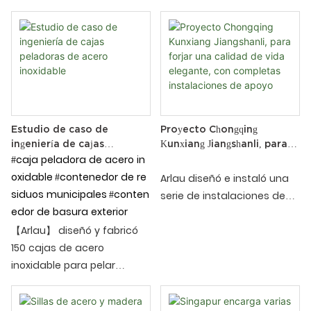
ideales para las áreas de
duraderas para la gestión
los estándares modernos
asientos al aire libre en
de residuos en espacios
de ingeniería paisajística
escuelas, parques y
públicos, garantizando una
municipal.
negocios. A continuación se
limpieza eficiente de las
muestra una descripción
calles y una eliminación
detallada de estos
organizada de la basura.
productos en función de la
información que
Estudio de caso de
Proyecto Chongqing
ingeniería de cajas
Kunxiang Jiangshanli, para
proporcionó:
peladoras de acero
#caja peladora de acero in
forjar una calidad de vida
inoxidable
elegante, con completas
oxidable
#contenedor de re
Arlau diseñó e instaló una
instalaciones de apoyo
siduos municipales
#conten
serie de instalaciones de
edor de basura exterior
jardín de alta calidad para
【Arlau】 diseñó y fabricó
el proyecto Chongqing
150 cajas de acero
Kunxiang Jiangshanli
inoxidable para pelar
Garden, con el objetivo de
alimentos para el instituto
mejorar la calidad del
de higiene ambiental de
entorno de vida y la