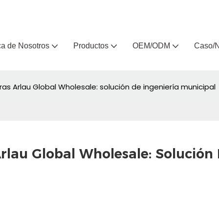
, fabricante de muebles de exterior personalizados desde hace 
a de Nosotros
Productos
OEM/ODM
Caso/N
eras Arlau Global Wholesale: solución de ingeniería municipal
rlau Global Wholesale: Solución 