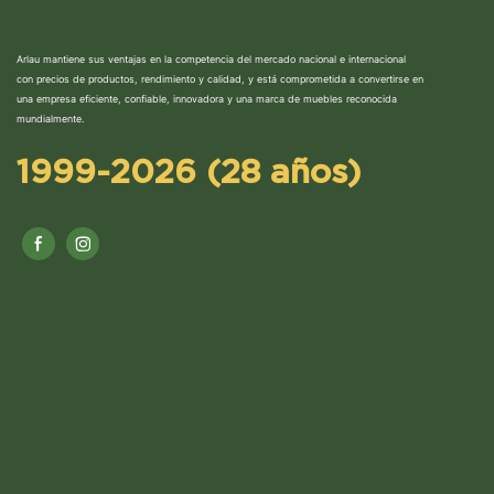
Arlau mantiene sus ventajas en la competencia del mercado nacional e internacional
con precios de productos, rendimiento y calidad, y está comprometida a convertirse en
una empresa eficiente, confiable, innovadora y una marca de muebles reconocida
mundialmente.
1999-2026 (28 años)