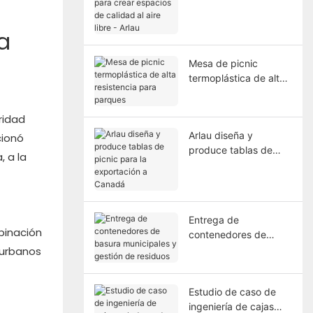
en el Medio Oriente
para crear espacios
a
de calidad al aire libre
- Arlau
Mesa de picnic
termoplástica de alta
resistencia para
parques
ridad
Arlau diseña y
cionó
produce tablas de
, a la
picnic para la
exportación a Canadá
Entrega de
binación
contenedores de
basura municipales y
 urbanos
gestión de residuos
Estudio de caso de
ingeniería de cajas