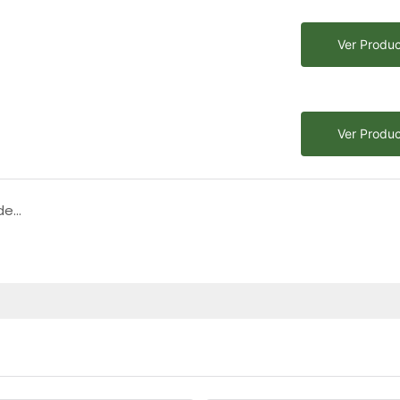
Ver Produ
Ver Produ
¡Disfruta de la personalización! Exportar latas de basura de clasificación de aleación de aluminio en el Medio Oriente para crear espacios de calidad al aire libre - Arlau