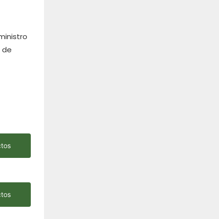
ministro
l de
ctos
ctos