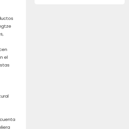
exteriores
ductos
angtze
s,
ecen
n el
estas
ural
n cuenta
liera