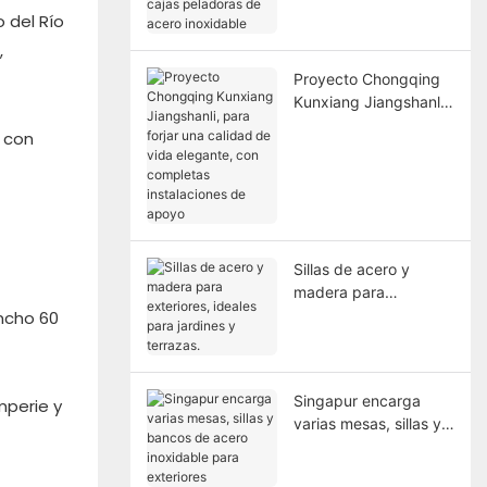
peladoras de acero
 del Río
inoxidable
,
Proyecto Chongqing
Kunxiang Jiangshanli,
para forjar una calidad
s con
de vida elegante, con
completas
instalaciones de
apoyo
Sillas de acero y
madera para
exteriores, ideales
ancho 60
para jardines y
terrazas.
Singapur encarga
mperie y
varias mesas, sillas y
bancos de acero
inoxidable para