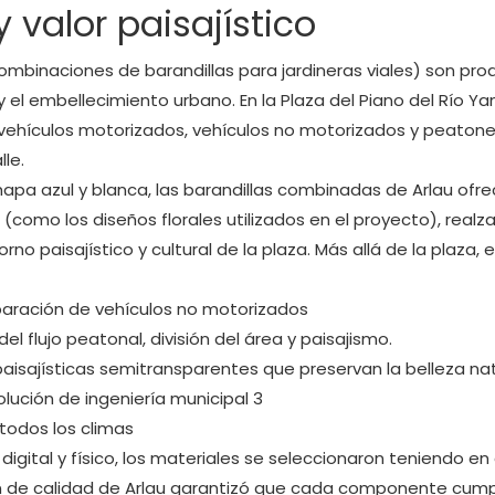
 valor paisajístico
ombinaciones de barandillas para jardineras viales) son pro
 y el embellecimiento urbano. En la Plaza del Piano del Río Y
 vehículos motorizados, vehículos no motorizados y peatone
le.
hapa azul y blanca, las barandillas combinadas de Arlau ofr
como los diseños florales utilizados en el proyecto), realza
no paisajístico y cultural de la plaza. Más allá de la plaza, 
paración de vehículos no motorizados
l flujo peatonal, división del área y paisajismo.
paisajísticas semitransparentes que preservan la belleza nat
 todos los climas
 digital y físico, los materiales se seleccionaron teniendo e
ión de calidad de Arlau garantizó que cada componente cump