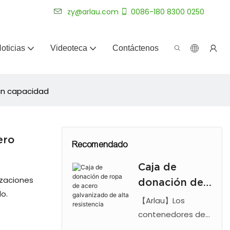
más de 20 años.
zy@arlau.com
0086-180 8300 0250
oticias
Videoteca
Contáctenos
ran capacidad
ero
Recomendado
Caja de
zaciones
donación de
do.
ropa de acero
【Arlau】Los
galvanizado
contenedores de
donación de ropa
de alta