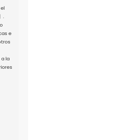
 el
】.
do
cas e
otros
 a la
riores