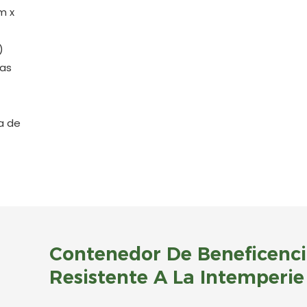
m x
)
cas
a de
Contenedor De Beneficenc
Resistente A La Intemperie