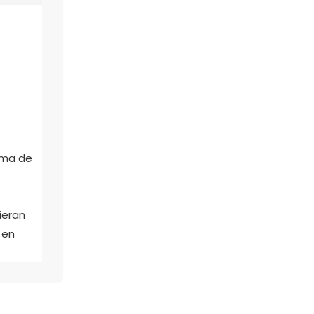
ama de
ieran
 en