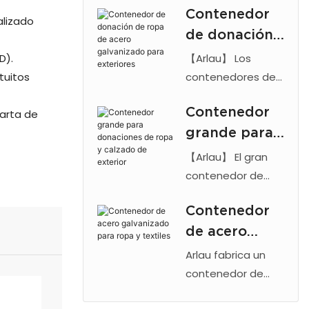
Contenedor
para exteriores de
resistencia
lizado
de donación
alta resistencia
están fabricados
de ropa de
D).
【Arlau】 Los
en acero
acero
tuitos
contenedores de
galvanizado.
donación de ropa
galvanizado
Contenedores de
Contenedor
Carta de
para exteriores de
para
reciclaje textil
grande para
acero galvanizado
exteriores
seguros y de gran
cuentan con un
donaciones
【Arlau】 El gran
capacidad para
diseño antirrobo y
de ropa y
contenedor de
espacios públicos.
un revestimiento
donación de ropa
calzado de
resistente a la
Contenedor
para exteriores
exterior
corrosión. Cajas
de acero
cuenta con acero
metálicas
galvanizado y
galvanizado
Arlau fabrica un
personalizadas
diseño antirrobo.
para ropa y
contenedor de
para la recogida
Contenedor
donaciones de
textiles
de ropa reciclada.
personalizable y