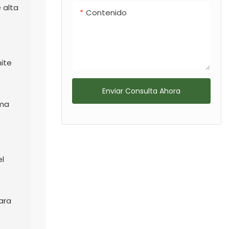
 alta
Contenido
ite
Enviar Consulta Ahora
ema
el
ara