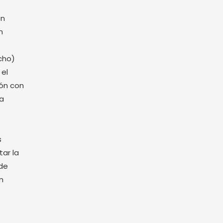
on
n
cho)
 el
ón con
na
s
ar la
 de
n