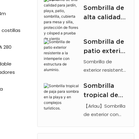
Starbucks
Sombrilla de
*4m
Logo
alta calidad
Restaurant
para jardín,
ostillas
Columna de
playa, patio,
Sombrilla de
publicidad
sombrilla,
A 280
patio exterior
Sun paraguas
cubierta para
resistente a
Sombrilla de
mesa y silla,
dable
la intemperie
exterior resistente
tadores
protección de
a la intemperie
con
flores y
Sombrilla
con estructura de
estructura de
la
césped a
tropical de
aluminio y tejido
aluminio.
prueba de
con protección UV.
paja para
【Arlau】Sombrilla
viento
Diseño de
sombra en la
de exterior con
inclinación
techo de paja,
playa y en
ajustable, ideal
cubierta de paja
complejos
para jardines,