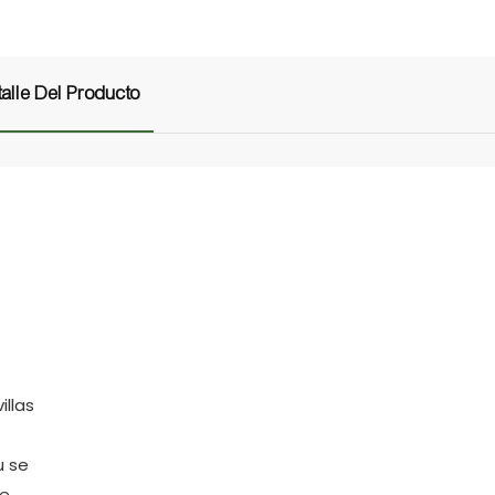
alle Del Producto
illas
u se
e.