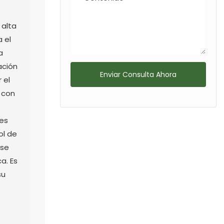
 alta
 el
a
ación
Enviar Consulta Ahora
 el
 con
les
ol de
 se
a. Es
su