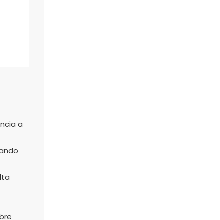
encia a
rando
lta