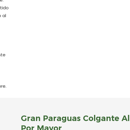
tido
 al
nte
bre.
Gran Paraguas Colgante Al
Por Mayor