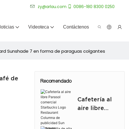
más de 20 años.
zy@arlau.com
0086-180 8300 0250
oticias
Videoteca
Contáctenos
urtyard Sunshade 7 en forma de paraguas colgantes
Café de
Recomendado
Cafetería al
aire libre
Parasol
comercial