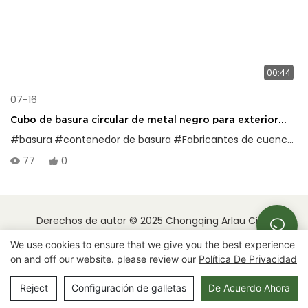
00:44
07-16
Cubo de basura circular de metal negro para exterior
con tapa, forrado para un fácil desmontaje y limpieza.
#basura
#contenedor de basura
#Fabricantes de cuencos de basura
77
0
Derechos de autor © 2025 Chongqing Arlau Civic
Equipment Manufacturing Co., Ltd. |
Mapa del sitio
We use cookies to ensure that we give you the best experience
on and off our website. please review our
Política De Privacidad
Reject
Configuración de galletas
De Acuerdo Ahora