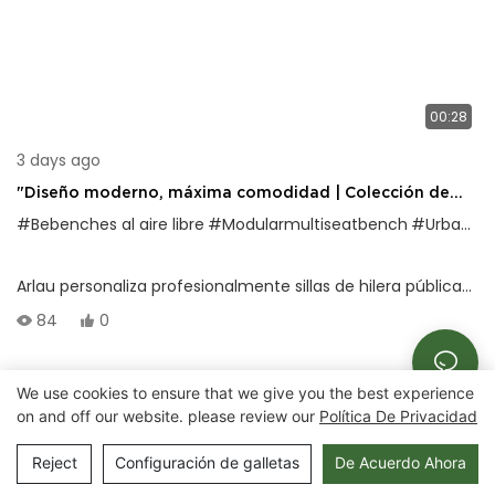
00:28
3 days ago
"Diseño moderno, máxima comodidad | Colección de
banco de madera al aire libre de Arlau personalizada"
#Bebenches al aire libre
#Modularmultiseatbench
#Urbanlandscapeating
Arlau personaliza profesionalmente sillas de hilera pública
al aire libre de alta calidad, número: FW57, diseñado para
84
0
ciudades modernas y paisajes naturales. Las patas de la
silla están hechas de φTubos redondos de 48 mm, con una
We use cookies to ensure that we give you the best experience
estructura estable y una fuerte capacidad de carga; El
Derechos de autor © 2025 Chongqing Arlau Civic
on and off our website. please review our
Política De Privacidad
asiento de la silla puede estar hecho de madera de
Equipment Manufacturing Co., Ltd. |
Mapa del sitio
plástico o madera maciza, con un grosor de 30-40 mm,
Reject
Configuración de galletas
De Acuerdo Ahora
cómodo y duradero.