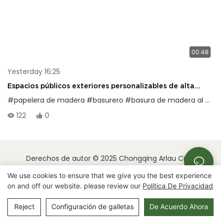
00:48
Yesterday 16:25
Espacios públicos exteriores personalizables de alta
calidad con botes de basura compuestos de madera y
#papelera de madera
#basurero
#basura de madera al aire libre
acero, gran capacidad, protección solar y resistencia al
122
0
desgaste.
Derechos de autor © 2025 Chongqing Arlau Civic
Equipment Manufacturing Co., Ltd. |
Mapa del sitio
We use cookies to ensure that we give you the best experience
on and off our website. please review our
Política De Privacidad
Reject
Configuración de galletas
De Acuerdo Ahora