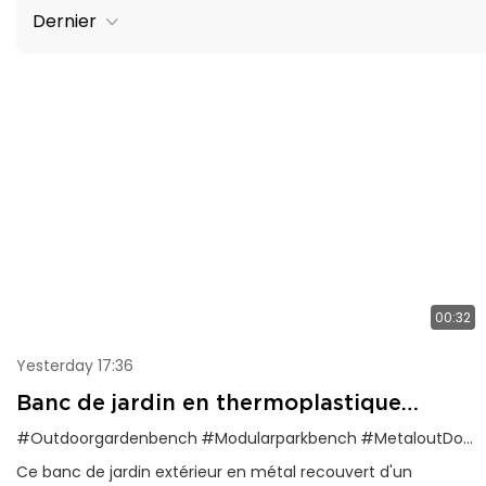
Dernier
00:32
Yesterday 17:36
Banc de jardin en thermoplastique
résistant aux intempéries pour espaces
#Outdoorgardenbench
#Modularparkbench
#MetaloutDoorFurniture
extérieurs
Ce banc de jardin extérieur en métal recouvert d'un