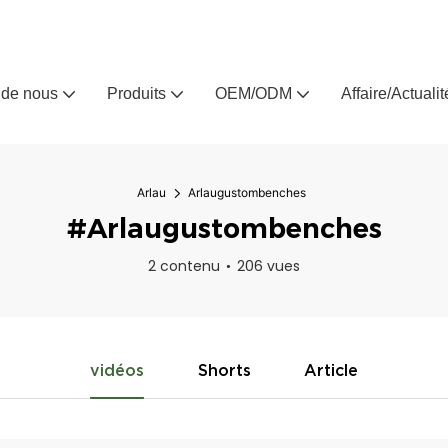
Arlau, fabricant de meubles d'extérieur sur mesure depuis 
 de nous
Produits
OEM/ODM
Affaire/Actualit
Arlau
Arlaugustombenches
#Arlaugustombenches
2 contenu
206 vues
vidéos
Shorts
Article