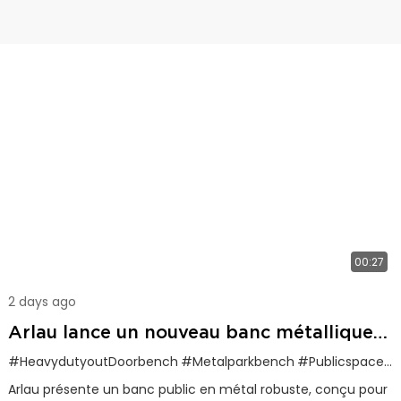
00:27
2 days ago
Arlau lance un nouveau banc métallique
double face ultra-résistant pour les
#HeavydutyoutDoorbench
#Arlaugustombenches
#Metalparkbench
#Publicspacefurniture
espaces publics
Arlau présente un banc public en métal robuste, conçu pour