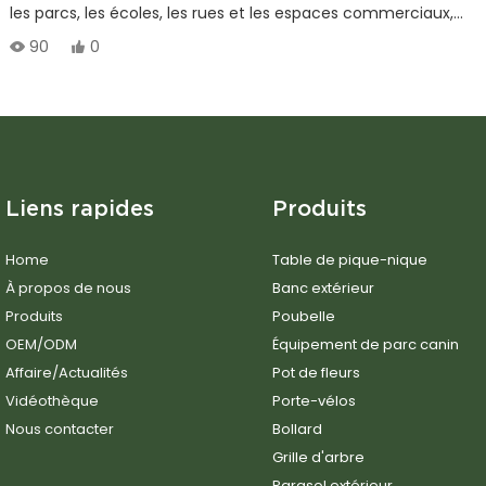
les parcs, les écoles, les rues et les espaces commerciaux,
offrant une durabilité et une résistance aux intempéries
90
0
supérieures.
Liens rapides
Produits
Home
Table de pique-nique
À propos de nous
Banc extérieur
Produits
Poubelle
OEM/ODM
Équipement de parc canin
Affaire/Actualités
Pot de fleurs
Vidéothèque
Porte-vélos
Nous contacter
Bollard
Grille d'arbre
Parasol extérieur