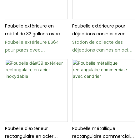
Poubelle extérieure en
Poubelle extérieure pour
métal de 32 gallons avec
déjections canines avec
couvercle pour parcs
distributeur de sacs
Poubelle extérieure BS64
Station de collecte des
pour parcs avec
déjections canines en acier
revêtement
inoxydable BS79 pour les
thermoplastique
collectivités
Poubelle d'extérieur
Poubelle métallique
rectangulaire en acier
rectangulaire commerciale