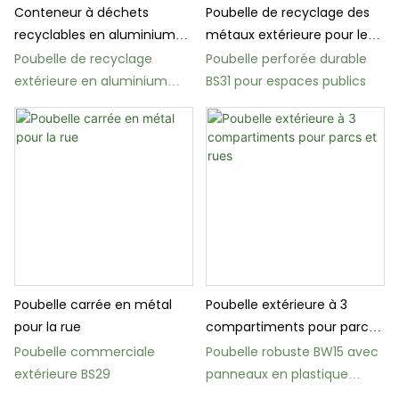
Conteneur à déchets
Poubelle de recyclage des
recyclables en aluminium
métaux extérieure pour les
pour espace public
parcs publics
Poubelle de recyclage
Poubelle perforée durable
moderne
extérieure en aluminium
BS31 pour espaces publics
BS32 pour espaces publics
Poubelle carrée en métal
Poubelle extérieure à 3
pour la rue
compartiments pour parcs
et rues
Poubelle commerciale
Poubelle robuste BW15 avec
extérieure BS29
panneaux en plastique
imitation bois ou en bois