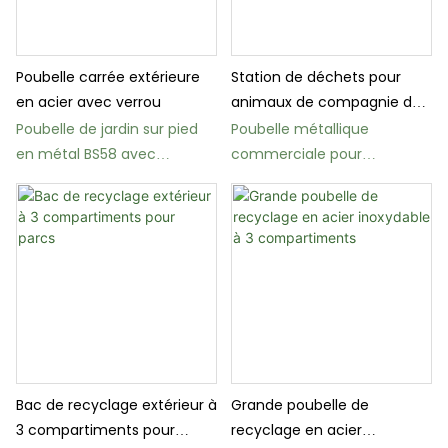
Poubelle carrée extérieure
Station de déchets pour
en acier avec verrou
animaux de compagnie de
7 gallons
Poubelle de jardin sur pied
Poubelle métallique
en métal BS58 avec
commerciale pour
couvercle cendrier
déjections canines BS56
destinée aux parcs
Bac de recyclage extérieur à
Grande poubelle de
3 compartiments pour
recyclage en acier