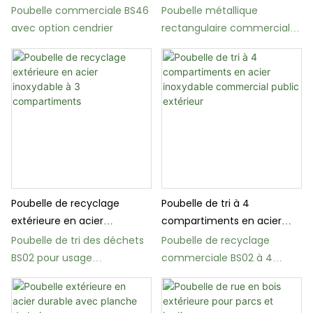
inoxydable
avec cendrier
Poubelle commerciale BS46
Poubelle métallique
avec option cendrier
rectangulaire commerciale
BS05 avec option cendrier
Poubelle de recyclage
Poubelle de tri à 4
extérieure en acier
compartiments en acier
inoxydable à 3
inoxydable commercial
Poubelle de tri des déchets
Poubelle de recyclage
compartiments
public extérieur
BS02 pour usage
commerciale BS02 à 4
commercial extérieur, à 3
compartiments en acier
flux
inoxydable