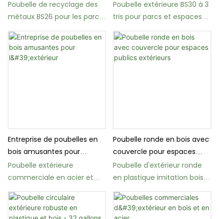
parcs
inoxydable à 3
Poubelle de recyclage des
Poubelle extérieure BS30 à 3
compartiments
métaux BS26 pour les parcs
tris pour parcs et espaces
et les espaces publics
publics
Entreprise de poubelles en
Poubelle ronde en bois avec
bois amusantes pour
couvercle pour espaces
l'extérieur
publics extérieurs
Poubelle extérieure
Poubelle d'extérieur ronde
commerciale en acier et
en plastique imitation bois
bois BW09 pour jardins
BW03 pour parcs