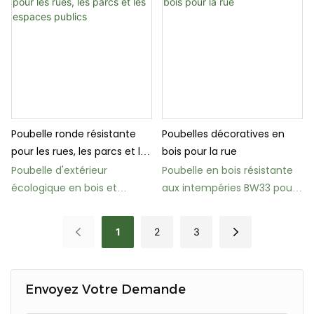
Poubelle ronde résistante
Poubelles décoratives en
pour les rues, les parcs et les
bois pour la rue
espaces publics
Poubelle d'extérieur
Poubelle en bois résistante
écologique en bois et
aux intempéries BW33 pour
plastique BW02
espaces publics
1
2
3
Envoyez Votre Demande