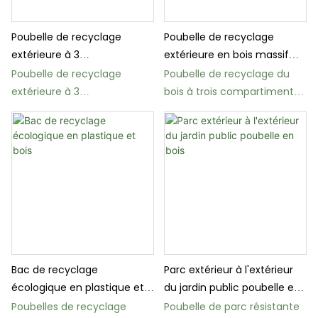
Poubelle de recyclage
Poubelle de recyclage
extérieure à 3
extérieure en bois massif
compartiments pour parcs
avec couvercle supérieur en
Poubelle de recyclage
Poubelle de recyclage du
et espaces publics
acier inoxydable
extérieure à 3
bois à trois compartiments
compartiments BW11 pour
BW21 pour les parcs
parcs et rues
Bac de recyclage
Parc extérieur à l'extérieur
écologique en plastique et
du jardin public poubelle en
bois
bois
Poubelles de recyclage
Poubelle de parc résistante