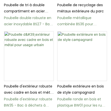
Poubelle de tri à double
Poubelle de recyclage des
compartiment en acier
métaux extérieure du parc
inoxydable
Poubelle double robuste en
Poubelle métallique
acier inoxydable BS27 - Bac
combinée BS36 pour
de tri extérieur
espaces publics
Poubelle d'extérieur robuste
Poubelle extérieure en bois
avec cadre en bois et métal
de style campagnard
pour usage urbain
Poubelle d'extérieur robuste
Poubelle ronde en bois et
BW35 - Bac à déchets à
plastique BW01 pour les rues