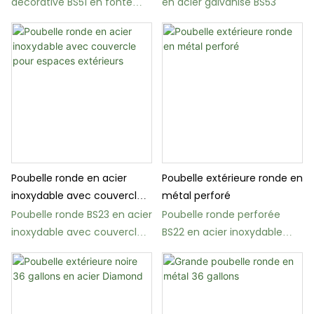
décorative BS51 en fonte
en acier galvanisé BS53
d'aluminium avec cendrier
Poubelle ronde en acier
Poubelle extérieure ronde en
inoxydable avec couvercle
métal perforé
pour espaces extérieurs
Poubelle ronde BS23 en acier
Poubelle ronde perforée
inoxydable avec couvercle
BS22 en acier inoxydable
pour usage extérieur
avec couvercle étanche à
la pluie