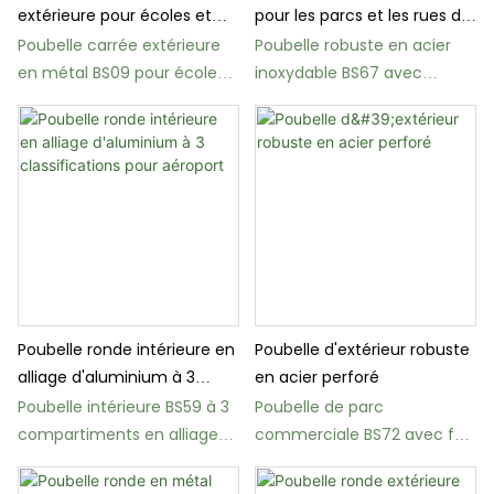
extérieure pour écoles et
pour les parcs et les rues de
espaces publics
la ville
Poubelle carrée extérieure
Poubelle robuste en acier
en métal BS09 pour écoles
inoxydable BS67 avec
et parcs
revêtement DuPont
Poubelle ronde intérieure en
Poubelle d'extérieur robuste
alliage d'aluminium à 3
en acier perforé
classifications pour aéroport
Poubelle intérieure BS59 à 3
Poubelle de parc
compartiments en alliage
commerciale BS72 avec fût
d'aluminium pour aéroports
intérieur