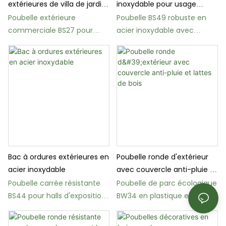
extérieures de villa de jardin
inoxydable pour usage
communautaire
extérieur
Poubelle extérieure
Poubelle BS49 robuste en
commerciale BS27 pour
acier inoxydable avec
parcs et zones résidentielles
cendrier
Bac à ordures extérieures en
Poubelle ronde d'extérieur
acier inoxydable
avec couvercle anti-pluie et
lattes de bois
Poubelle carrée résistante
Poubelle de parc écologique
BS44 pour halls d'exposition
BW34 en plastique et bois
et rues
recyclés