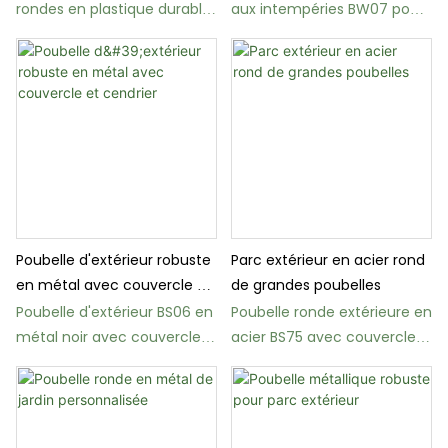
rondes en plastique durable
aux intempéries BW07 pour
BW29 pour le bois, destinées
rues et places publiques
aux parcs
Poubelle d'extérieur robuste
Parc extérieur en acier rond
en métal avec couvercle et
de grandes poubelles
cendrier
Poubelle d'extérieur BS06 en
Poubelle ronde extérieure en
métal noir avec couvercle
acier BS75 avec couvercle
et cendrier
pour parcs et jardins