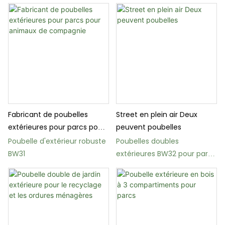
cadre métallique
et les espaces publics
Fabricant de poubelles
Street en plein air Deux
extérieures pour parcs pour
peuvent poubelles
animaux de compagnie
Poubelle d'extérieur robuste
Poubelles doubles
BW31
extérieures BW32 pour parcs
et rues de la ville