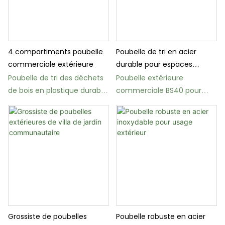
4 compartiments poubelle
Poubelle de tri en acier
commerciale extérieure
durable pour espaces
extérieurs et publics
Poubelle de tri des déchets
Poubelle extérieure
de bois en plastique durable
commerciale BS40 pour
BW20 pour les parcs
parcs et espaces publics
Grossiste de poubelles
Poubelle robuste en acier