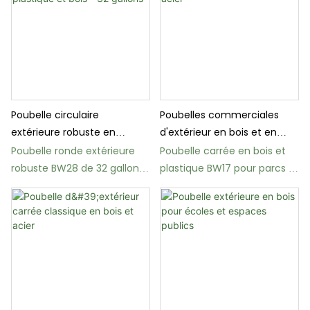
Poubelle circulaire
Poubelles commerciales
extérieure robuste en
d'extérieur en bois et en
plastique et bois - 32 gallons
acier
Poubelle ronde extérieure
Poubelle carrée en bois et
robuste BW28 de 32 gallons
plastique BW17 pour parcs et
(121 litres) en plastique et
jardins
bois