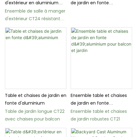
d'extérieur en aluminium
de jardin en fonte
moulé - Table et chaises de
d&39;aluminium à vendre
Ensemble de salle à manger
barbecue longues
d'extérieur CT24 résistant
aux intempéries avec table
à barbecue au charbon de
bois
Table et chaises de jardin en
Ensemble table et chaises
fonte d'aluminium
de jardin en fonte
d'aluminium pour balcon et
Table de jardin longue CT22
Ensemble table et chaises
jardin
avec chaises pour balcon
de jardin robustes CT21