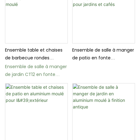
Ensemble table et chaises
Ensemble de salle à manger
de barbecue rondes
de patio en fonte
d'extérieur en aluminium
d'aluminium durable pour
Ensemble de salle à manger
moulé
jardins et cafés
de jardin CT12 en fonte
d'aluminium avec trou pour
parasol