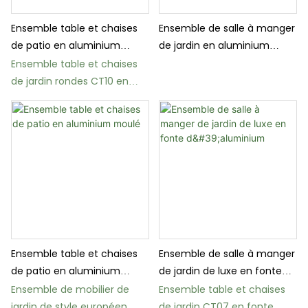
Ensemble table et chaises
Ensemble de salle à manger
de patio en aluminium
de jardin en aluminium
moulé pour l'extérieur
moulé à finition antique
Ensemble table et chaises
de jardin rondes CT10 en
gros
Ensemble table et chaises
Ensemble de salle à manger
de patio en aluminium
de jardin de luxe en fonte
moulé
d'aluminium
Ensemble de mobilier de
Ensemble table et chaises
jardin de style européen
de jardin CT07 en fonte