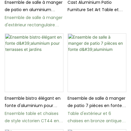
Ensemble de salle à manger
Cast Aluminium Patio
de patio en aluminium
Furniture Set Art Table et
moulé 9 pièces avec
chaises adaptées au
Ensemble de salle à manger
coussins
barbecue de balcon de
d'extérieur rectangulaire
patio et de loisirs
CT46, 9 pièces
Ensemble bistro élégant en
Ensemble de salle à manger
fonte d'aluminium pour
de patio 7 pièces en fonte
terrasses et jardins
d'aluminium
Ensemble table et chaises
Table d'extérieur et 6
de style victorien CT44 en
chaises en bronze antique
fonte d'aluminium
CT43