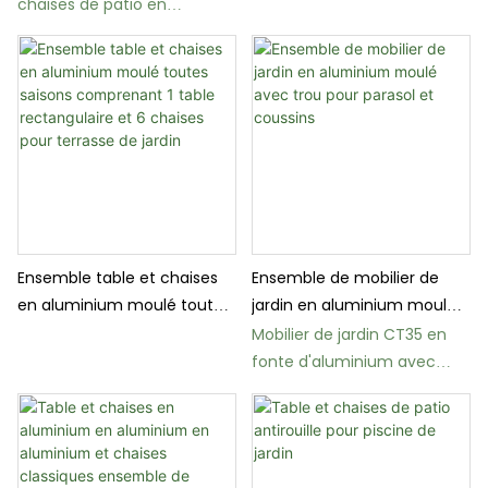
bronze martelé, 5 pièces
chaises de patio en
aluminium moulé résistant
aux intempéries CT38
Ensemble table et chaises
Ensemble de mobilier de
en aluminium moulé toutes
jardin en aluminium moulé
saisons comprenant 1 table
avec trou pour parasol et
Mobilier de jardin CT35 en
rectangulaire et 6 chaises
coussins
fonte d'aluminium avec
pour terrasse de jardin
coussins kaki