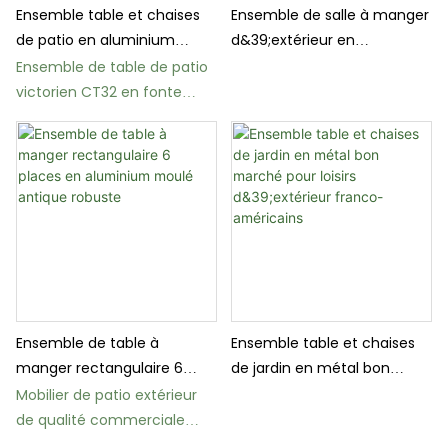
Ensemble table et chaises
Ensemble de salle à manger
de patio en aluminium
d&39;extérieur en
moulé pour extérieur
aluminium moulé noir,
Ensemble de table de patio
ensemble de patio 5 pièces,
victorien CT32 en fonte
table et chaises
d'aluminium
Ensemble de table à
Ensemble table et chaises
manger rectangulaire 6
de jardin en métal bon
places en aluminium moulé
marché pour loisirs
Mobilier de patio extérieur
antique robuste
d&39;extérieur franco-
de qualité commerciale
américains
CT30 avec trou pour parasol