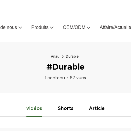
Arlau, fabricant de meubles d'extérieur sur mesure depuis 
 de nous
Produits
OEM/ODM
Affaire/Actualit
Arlau
Durable
#Durable
1 contenu
87 vues
vidéos
Shorts
Article