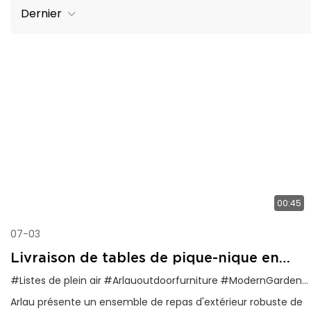
Dernier
00:45
07-03
Livraison de tables de pique-nique en
thermoplastique aux États-Unis pour des
#Listes de plein air
#Arlauoutdoorfurniture
#ModernGardenSign
projets d'extérieur
Arlau présente un ensemble de repas d'extérieur robuste de