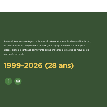
Arlau maintient ses avantages sur le marché national et international en matière de prix,
de performances et de qualité des produits, et s'engage à devenir une entreprise
allégée, digne de confiance et innovante et une entreprise de marque de meubles de
renommée mondiale.
1999-2026 (28 ans)