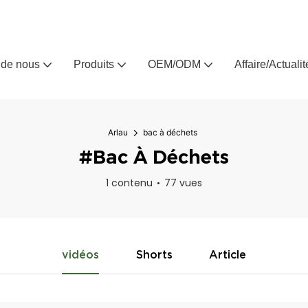
Arlau, fabricant de meubles d'extérieur sur mesure depuis 
 de nous
Produits
OEM/ODM
Affaire/Actualit
Arlau
bac à déchets
#bac À Déchets
1 contenu
77 vues
vidéos
Shorts
Article