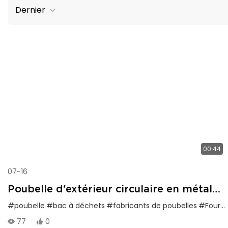
Dernier
00:44
07-16
Poubelle d'extérieur circulaire en métal
noir avec couvercle, doublée pour un
#poubelle
#bac à déchets
#fabricants de poubelles
#Fournisseurs de bacs à litière
démontage et un nettoyage faciles
77
0