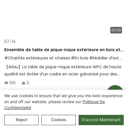
00:33
07-14
Ensemble de table de pique-nique extérieure en bois et
plastique pour jardins et parcs
#Charités extérieures et chaises
#En bois
#Mobilier d'extérieur
【Arlau】La table de pique-nique extérieure WPC de haute
qualité est dotée d'un cadre en acier galvanisé pour des
sièges de parc durables, imperméables et résistants à la
106
0
corrosion.
We use cookies to ensure that we give you the best experience
on and off our website. please review our
Politique De
Droits d'auteur © 2025 Chongqing Arlau Civic Equipment
Confidentialité
Manufacturing Co., Ltd. |
Plan du site
Reject
Cookies
D'accord Maintenant