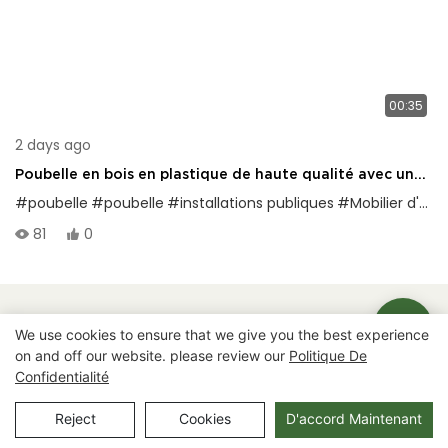
00:35
2 days ago
Poubelle en bois en plastique de haute qualité avec une
belle apparence et une grande capacité, adaptées aux
#poubelle
#poubelle
#installations publiques
#Mobilier d'extérieur
rues, parcs, communautés et centres commerciaux
81
0
urbains
Droits d'auteur © 2025 Chongqing Arlau Civic Equipment
We use cookies to ensure that we give you the best experience
Manufacturing Co., Ltd. |
Plan du site
on and off our website. please review our
Politique De
Confidentialité
Reject
Cookies
D'accord Maintenant