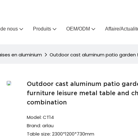
Arlau, fabricant de meubles d'extérieur sur mesure depuis 
 de nous
Produits
OEM/ODM
Affaire/Actualit
aises en aluminium
Outdoor cast aluminum patio garden fu
Outdoor cast aluminum patio gard
furniture leisure metal table and ch
combination
Model: CT14
Brand: arlau
Table size: 2300*1200*730mm