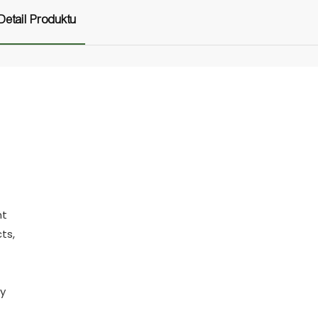
Detail Produktu
nt
ts,
ly