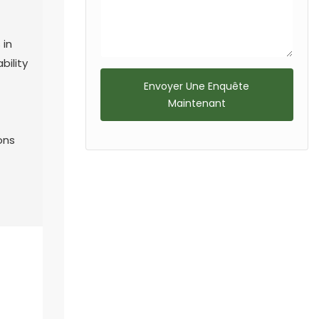
 in
bility
Envoyer Une Enquête
Maintenant
t
ions