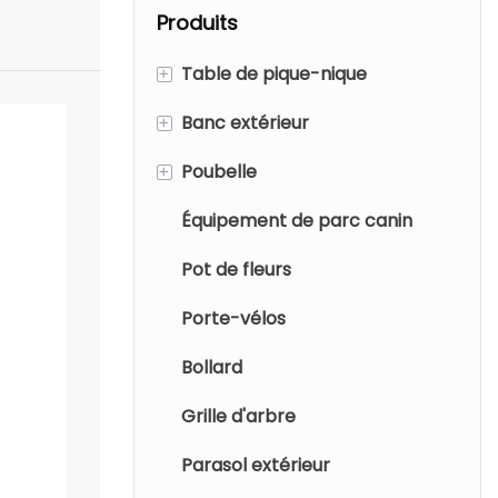
pour terrasse et
aluminium
Produits
patio. Mobilier de
moulé
loisirs durable,
+
Table de pique-nique
résistant à la
rouille et léger,
+
Banc extérieur
Table de pique-nique en
conçu pour une
métal
+
Poubelle
Banc en métal
utilisation
Table de pique-nique en bois
extérieure
Équipement de parc canin
Banc en bois
Poubelle en métal
prolongée.
Tables et chaises en
Pot de fleurs
Poubelle en bois
aluminium
Porte-vélos
Poubelle intérieure
Bollard
Grille d'arbre
Parasol extérieur