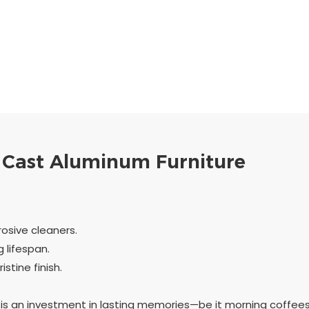
- Cast Aluminum Furniture
rosive cleaners.
 lifespan.
stine finish.
 is an investment in lasting memories—be it morning coffees