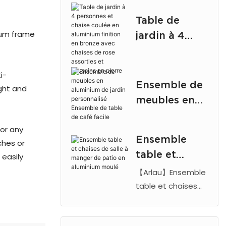
aluminium moulé
sécurité des
Table de
est doté d'un
parkings
num frame
jardin à 4
cadre durable à
personnes et
revêtement en
chaise coulée
poudre, d'un
i-
design antique,
en aluminium
Ensemble de
ight and
d'un trou pour
finition en
meubles en
parasol et d'une
bronze avec
aluminium de
construction
chaises de
for any
jardin
légère résistante à
Ensemble
rose assorties
ches or
personnalisé
la rouille.
table et
et coussins en
 easily
Ensemble de
chaises de
pierre
【Arlau】Ensemble
table de café
salle à
table et chaises
facile
de jardin en
manger de
aluminium moulé
patio en