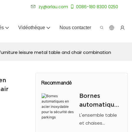
plus de 20 ans.
zy@arlau.com
0086-180 8300 0250
és
Vidéothèque
Nous contacter
rniture leisure metal table and chair combination
en
Recommandé
air
Bornes
automatiques
en acier
L'ensemble table
inoxydable
et chaises
d'extérieur Arlau en
pour la