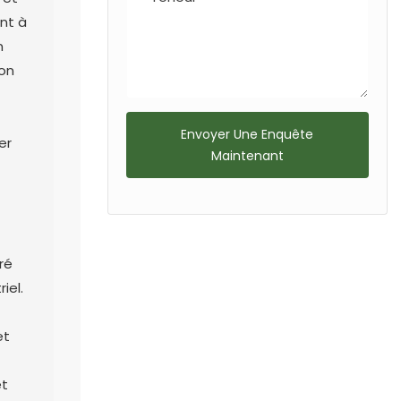
ant à
long des allées
n
piétonnes, ces
son
stations
encouragent une
gestion
Envoyer Une Enquête
er
responsable des
Maintenant
déchets et
contribuent à
réduire la pollution.
ré
iel.
et
et