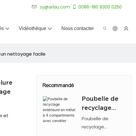
plus de 20 ans.
zy@arlau.com
0086-180 8300 0250
és
Vidéothèque
Nous contacter
 un nettoyage facile
lure
Recommandé
yage
Poubelle de
recyclage
e et
extérieure en
Poubelle de
métal à 4
recyclage
extérieure Arlau à
compartimen