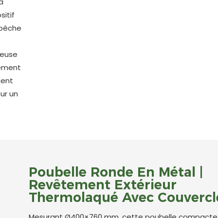
à
sitif
empêche
reuse
lement
ment
our un
Poubelle Ronde En Métal |
Revêtement Extérieur
Thermolaqué Avec Couvercl
Mesurant Ø400×760 mm, cette poubelle compacte