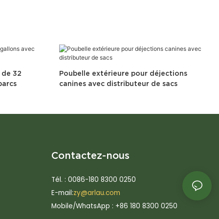
 de 32
Poubelle extérieure pour déjections
parcs
canines avec distributeur de sacs
Contactez-nous
Tél. : 0086-180 8300 0250
E-mail:
zy@arlau.com
Mobile/WhatsApp : +86 180 8300 0250