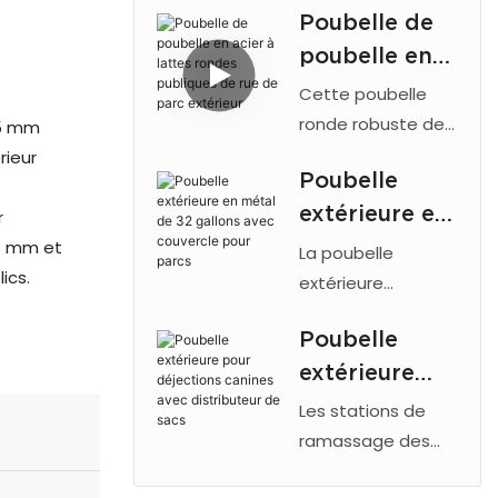
Poubelle de
4 compartiments
ts avec
poubelle en
en métal
cendrier
galvanisé,
acier à lattes
Cette poubelle
revêtement en
rondes
ronde robuste de
,5 mm
poudre, cendrier,
136 litres (36
publiques de
rieur
portes
Poubelle
gallons) est
rue de parc
verrouillables et
extérieure en
entièrement
r
extérieur
quatre
fabriquée en acier
métal de 32
,5 mm et
La poubelle
compartiments à
soudé, ce qui lui
ics.
gallons avec
extérieure
déchets pour les
assure une grande
【Arlau】 de 121
couvercle
espaces publics.
durabilité dans les
Poubelle
litres (32 gallons)
pour parcs
espaces publics.
extérieure
est composée
Fabriquée par
d'une coque
pour
Les stations de
Arlau, elle présente
extérieure en
déjections
ramassage des
une structure en
treillis métallique
déjections canines
canines avec
acier noir à lattes,
perforé de 2,5 mm