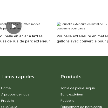
oubelle en acier à lattes
Poubelle extérieure en métal
ues de rue de parc extérieur
gallons avec couvercle pour 
Liens rapides
Produits
Home
Table de pique-nique
À propos de nous
Banc extérieur
Produits
Poubelle
OEM/ODM
Équipement de parc canin