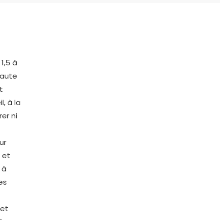
1,5 à
haute
t
l, à la
er ni
ur
 et
 à
les
 et