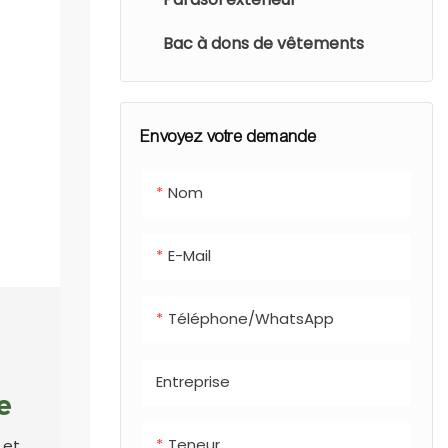
Fabriquées en
déchets
acier inoxydable
Bac à dons de vêtements
municipaux.
ou galvanisé avec
un revêtement en
poudre résistant
Envoyez votre demande
aux intempéries,
elles sont conçues
Nom
pour résister aux
conditions
E-Mail
climatiques
difficiles. Leur
ouverture fermée
Téléphone/WhatsApp
retient les odeurs
et empêche
Entreprise
l'accumulation
e
d'eau de pluie.
Teneur
 et
Faciles à installer le