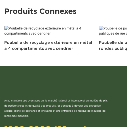
Produits Connexes
Poubelle de recyclage extérieure en métal
Poubelle de p
à 4 compartiments avec cendrier
rondes publiq
Arlau maintient ses avantages sur le marché national et international en matière de prix,
de performances et de qualité des produits, et s'engage à devenir une entreprise
allégée, digne de confiance et innovante et une entreprise de marque de meubles de
renommée mondiale.