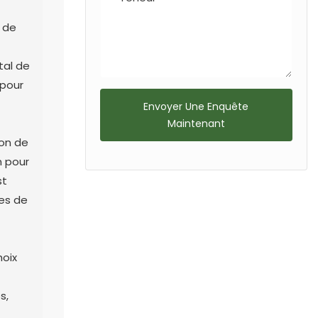
s de
tal de
 pour
Envoyer Une Enquête
Maintenant
ion de
m pour
st
les de
hoix
s,