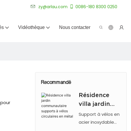
plus de 20 ans.
zy@arlau.com
0086-180 8300 0250
és
Vidéothèque
Nous contacter
Recommandé
Résidence
 pour
villa jardin
communautai
Support à vélos en
re supports à
acier inoxydable
avec boucle de
vélos