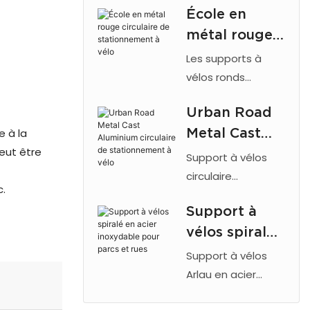
École en
sécurité et finition
circulaires en
métal rouge
thermolaquée.
métal
Idéal pour les
circulaire de
Les supports à
parcs, les écoles,
stationnemen
vélos ronds
les rues et les
commerciaux Arlau
t à vélo
parkings à vélos
Urban Road
sont fabriqués en
communautaires.
Metal Cast
e à la
acier galvanisé ou
Arlau
peut être
inoxydable,
Aluminium
Support à vélos
possèdent des
circulaire de
circulaire
c.
finitions
commercial avec
stationnemen
résistantes aux
Support à
cadre en acier
t à vélo
intempéries et
vélos spiralé
galvanisé ou
offrent un
inoxydable,
en acier
Support à vélos
stationnement
revêtement en
inoxydable
Arlau en acier
sécurisé pour les
poudre pour une
inoxydable avec
pour parcs et
vélos dans les
durabilité accrue.