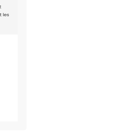
t
t les