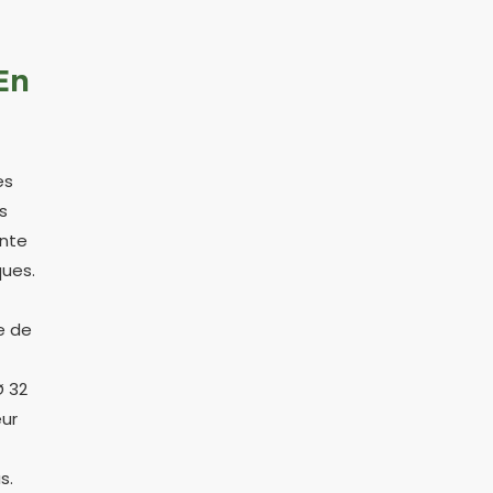
En
es
s
ante
ques.
e de
Ø 32
eur
s.