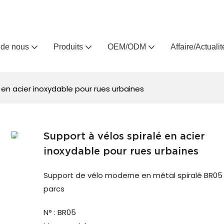
Arlau, fabricant de meubles d'extérieur sur mesure depuis 
 de nous
Produits
OEM/ODM
Affaire/Actualit
 en acier inoxydable pour rues urbaines
Support à vélos spiralé en acier
inoxydable pour rues urbaines
Support de vélo moderne en métal spiralé BR05
parcs
N° : BR05