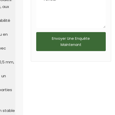
, aux
bilité
ou en
Envoyer Une Enquête
Maintenant
vec
 0,5 mm,
t un
arties
on stable