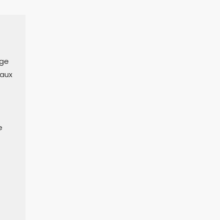
age
 aux
e