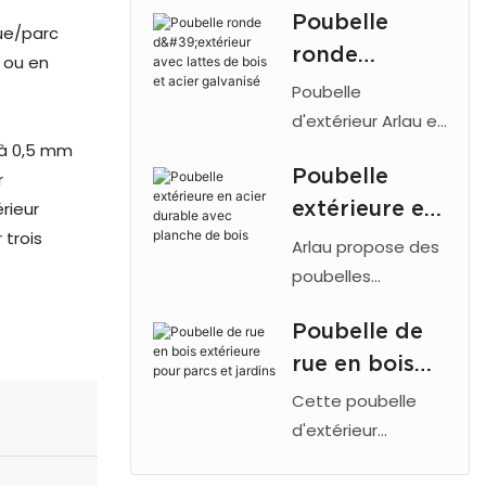
Poubelle
cadre en acier
rue/parc
ronde
thermolaqué,
e ou en
d'une doublure
d'extérieur
Poubelle
galvanisée et de
avec lattes de
d'extérieur Arlau en
panneaux en bois
5 à 0,5 mm
bois et acier avec
bois et acier
massif ou en bois
Poubelle
r
doublure intérieure
galvanisé
composite pour
extérieure en
rieur
galvanisée, cadre
les parcs et les
 trois
thermolaqué,
acier durable
Arlau propose des
espaces publics.
couvercle à
avec planche
poubelles
charnières et
d'extérieur
de bois
lattes en bois
Poubelle de
robustes en acier
massif ou en bois-
rue en bois
avec panneaux en
plastique pour les
bois. Dotées d'un
extérieure
Cette poubelle
espaces publics.
cadre de 4 mm et
pour parcs et
d'extérieur
fabriquées avec
élégante et
jardins
des matériaux