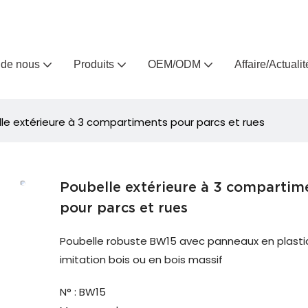
Arlau, fabricant de meubles d'extérieur sur mesure depuis 
 de nous
Produits
OEM/ODM
Affaire/Actualit
le extérieure à 3 compartiments pour parcs et rues
Poubelle extérieure à 3 compartim
pour parcs et rues
Poubelle robuste BW15 avec panneaux en plast
imitation bois ou en bois massif
N° : BW15