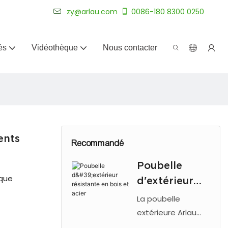
plus de 20 ans.
zy@arlau.com
0086-180 8300 0250
és
Vidéothèque
Nous contacter
ents
Recommandé
Poubelle
ique
d'extérieur
résistante en
La poubelle
bois et acier
extérieure Arlau
est dotée d'un