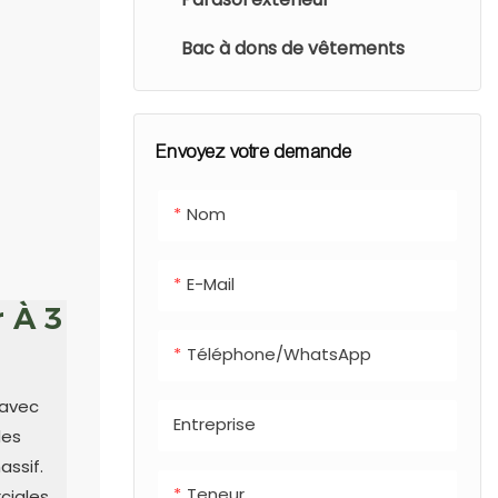
pour faciliter
l'élimination des
Bac à dons de vêtements
déchets et d'un
bac à déjections
canines intégré
Envoyez votre demande
(en option), ce qui
en fait une
Nom
solution
polyvalente pour
E-Mail
tout
 À 3
aménagement
urbain ou de loisirs.
Téléphone/WhatsApp
 avec
Entreprise
des
assif.
Teneur
ciales.