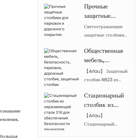
Прочные
обеспечивают
гаража
защитные
надежную защиту
транспортных
столбики для
Светоотражающие
средств благодаря
парковок и
защитные столбики
использованию
RB25 из стали с
дорожного
нержавеющей стали
Общественная
противоударной
покрытия.
марок 201, 304 или
мебель,
конструкцией
316, степени защиты
предназначены для
безопасность,
【Arlau】 Защитный
от атмосферных
парковок, дорог,
парковка,
столбик RB23 из
воздействий IP68 и
школ и
нержавеющей стали
дорожный
возможности
общественных мест.
Стационарный
со скошенным
столбик,
изготовления на заказ
Надежная защита
столбик из
верхом. Имеет
защитный
по индивидуальным
познавание
дорожного движения.
степень защиты IP68
нержавеющей
【Arlau】
столбик
размерам.
земления,
Arlau
и фиксированную
стали 316 для
Стационарный
опорную пластину
столбик из
обеспечения
 большая
для защиты