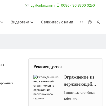
уже более 20 лет.
zy@arlau.com
0086-180 8300 0250
Видеотека
Свяжитесь с нами
из
Рекомендуется
Ограждение из
дорожных
нержавеющей
стали, колонна
Защитные столбики
ограждения
Arlau из
нержавеющей стали
парковочного