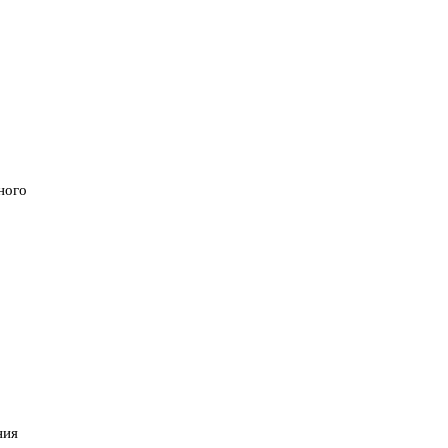
ного
ния