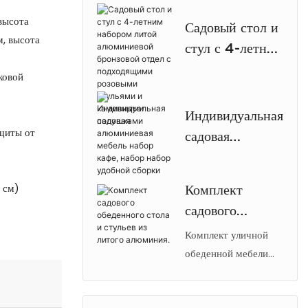
отличается прочным
безопасности
 высота
Садовый стол и
каркасом с
парковки
м, высота
стул с 4-летним
порошковым
набором литой
покрытием,
ковой
алюминиевой
антикварным
дизайном,
бронзовой отдел
Индивидуальная
отверстием для зонта
с подходящими
щиты от
садовая
и легкой
розовыми
алюминиевая
конструкцией,
стульями и
мебель набор
устойчивой к
 см)
Комплект
каменными
кафе, набор
коррозии.
садового
подушками
набор удобной
обеденного
Комплект уличной
сборки
стола и стульев
обеденной мебели
【Arlau】 из литого
из литого
алюминия: стол и
алюминия.