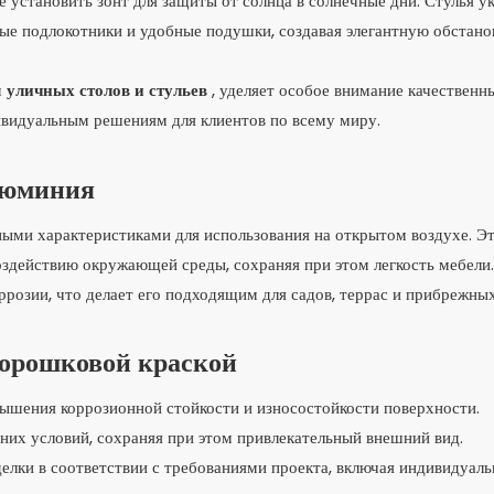
 установить зонт для защиты от солнца в солнечные дни. Стулья 
ые подлокотники и удобные подушки, создавая элегантную обстано
м
уличных столов и стульев
, уделяет особое внимание качественн
видуальным решениям для клиентов по всему миру.
люминия
ыми характеристиками для использования на открытом воздухе. Э
оздействию окружающей среды, сохраняя при этом легкость мебели.
ррозии, что делает его подходящим для садов, террас и прибрежны
порошковой краской
ышения коррозионной стойкости и износостойкости поверхности.
них условий, сохраняя при этом привлекательный внешний вид.
елки в соответствии с требованиями проекта, включая индивидуал