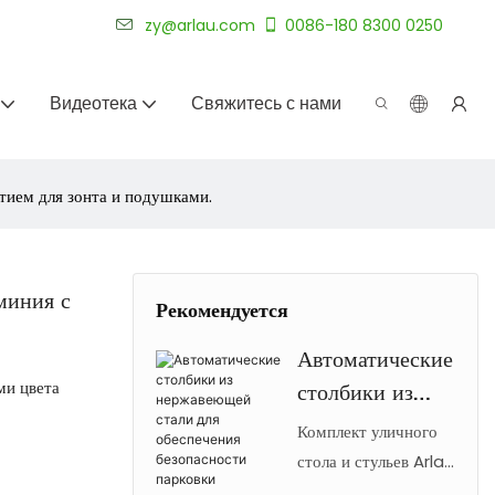
уже более 20 лет.
zy@arlau.com
0086-180 8300 0250
Видеотека
Свяжитесь с нами
тием для зонта и подушками.
миния с
Рекомендуется
Автоматические
ми цвета
столбики из
нержавеющей
Комплект уличного
стали для
стола и стульев Arlau
из литого алюминия
обеспечения