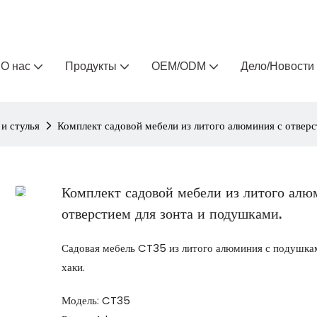
Arlau — производитель уличной мебели на заказ 
О нас
Продукты
OEM/ODM
Дело/Новости
и стулья
Комплект садовой мебели из литого алюминия с отверс
Комплект садовой мебели из литого алю
отверстием для зонта и подушками.
Садовая мебель CT35 из литого алюминия с подушка
хаки.
Модель: CT35