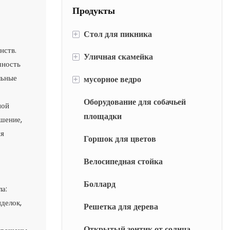
стулья для сада и
Продукты
дворика. Прочная,
устойчивая к
+
Стол для пикника
коррозии и легкая
нств.
мебель для отдыха на
+
Уличная скамейка
Металлический стол для пикника
чность
открытом воздухе в
льные
+
мусорное ведро
Деревянный стол для пикника
Металлическая скамейка
течение длительного
времени.
Оборудование для собачьей
Алюминиевые столы и стулья
Деревянная скамейка
Металлический мусорный бак
ной
площадки
ешение,
Деревянный мусорный бак
ия
Горшок для цветов
Крытый мусорный бак
Велосипедная стойка
Боллард
а:
делок,
Решетка для дерева
Открытый зонтик от солнца