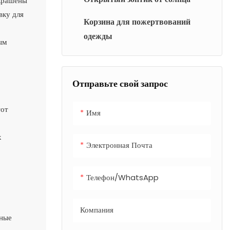
украшены
вку для
Корзина для пожертвований
одежды
ым
Отправьте свой запрос
тот
Имя
х
Электронная Почта
Телефон/WhatsApp
Компания
ьные