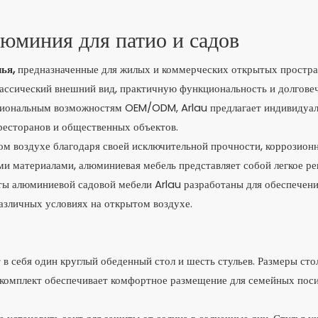
люминия для патио и садов
ья,
предназначенные для жилых и коммерческих открытых простра
лассический внешний вид, практичную функциональность и долгове
ссиональным возможностям OEM/ODM, Arlau предлагает индивидуа
 ресторанов и общественных объектов.
ом воздухе благодаря своей исключительной прочности, коррозион
ми материалами, алюминиевая мебель представляет собой легкое р
ты алюминиевой садовой мебели Arlau разработаны для обеспечен
азличных условиях на открытом воздухе.
в себя один круглый обеденный стол и шесть стульев. Размеры стол
омплект обеспечивает комфортное размещение для семейных поси