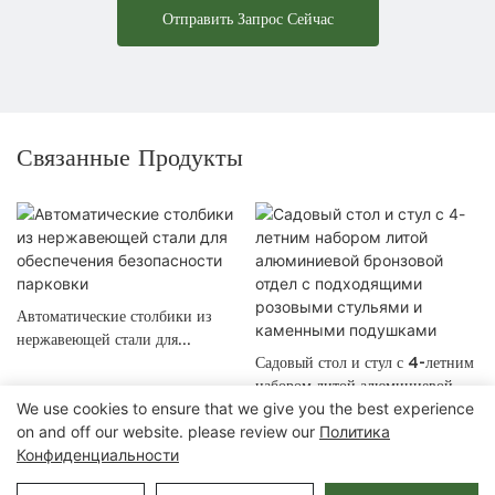
Отправить Запрос Сейчас
Связанные Продукты
Автоматические столбики из
нержавеющей стали для
обеспечения безопасности
Садовый стол и стул с 4-летним
парковки
набором литой алюминиевой
We use cookies to ensure that we give you the best experience
бронзовой отдел с подходящими
on and off our website. please review our
Политика
розовыми стульями и
Конфиденциальности
каменными подушками
Авторские права © 2025 Chongqing Arlau Civic Equipment
Manufacturing Co., Ltd. |
Карта сайта