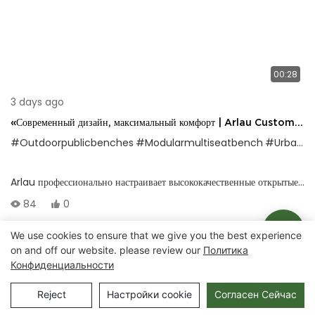
00:28
3 days ago
«Современный дизайн, максимальный комфорт | Arlau Custom
Outdoor Gooden Bench Collection»
#Outdoorpublicbenches
#Modularmultiseatbench
#UrbanlandScapeeAting
Arlau профессионально настраивает высококачественные открытые
стулья по общедоступным рядам, номер: FW57, разработанный для
84
0
современных городов и природных ландшафтов. Ноги стула
сделаны из φ48 мм круглые трубки, со стабильной структурой и
We use cookies to ensure that we give you the best experience
on and off our website. please review our
Политика
сильной грузоподъемностью; Сиденье стула может быть сделано из
Авторские права © 2025 Chongqing Arlau Civic Equipment
Конфиденциальности
пластикового дерева или твердого дерева, с толщиной 30-40 мм,
Manufacturing Co., Ltd. |
Карта сайта
удобным и долговечным.
Reject
Настройки cookie
Согласен Сейчас