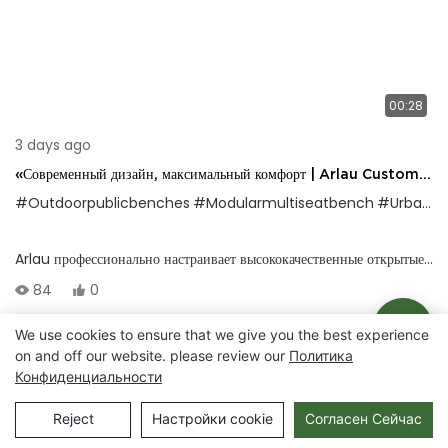
00:28
3 days ago
«Современный дизайн, максимальный комфорт | Arlau Custom
Outdoor Gooden Bench Collection»
#Outdoorpublicbenches
#Modularmultiseatbench
#UrbanlandScapeeAting
Arlau профессионально настраивает высококачественные открытые
стулья по общедоступным рядам, номер: FW57, разработанный для
84
0
современных городов и природных ландшафтов. Ноги стула
сделаны из φ48 мм круглые трубки, со стабильной структурой и
We use cookies to ensure that we give you the best experience
on and off our website. please review our
Политика
сильной грузоподъемностью; Сиденье стула может быть сделано из
Авторские права © 2025 Chongqing Arlau Civic Equipment
Конфиденциальности
пластикового дерева или твердого дерева, с толщиной 30-40 мм,
Manufacturing Co., Ltd. |
Карта сайта
удобным и долговечным.
Reject
Настройки cookie
Согласен Сейчас