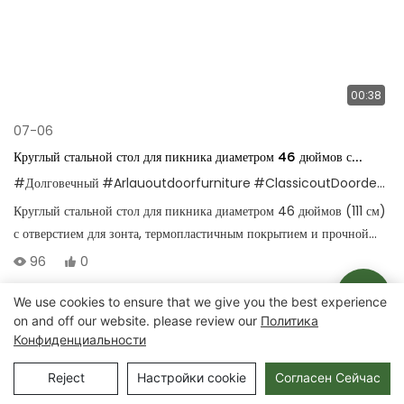
00:38
07-06
Круглый стальной стол для пикника диаметром 46 дюймов с
отверстием для зонта, для использования на открытом воздухе.
#Долговечный
#Arlauoutdoorfurniture
#ClassicoutDoordesign
Круглый стальной стол для пикника диаметром 46 дюймов (111 см)
с отверстием для зонта, термопластичным покрытием и прочной
рамой, предназначен для парков, школ и общественных мест.
96
0
We use cookies to ensure that we give you the best experience
on and off our website. please review our
Политика
Авторские права © 2025 Chongqing Arlau Civic Equipment
Конфиденциальности
Manufacturing Co., Ltd. |
Карта сайта
Reject
Настройки cookie
Согласен Сейчас