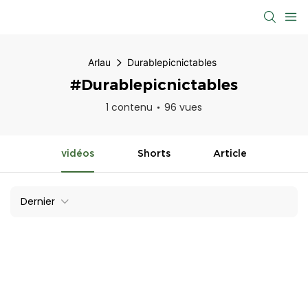
Arlau
Durablepicnictables
#Durablepicnictables
1 contenu
96 vues
vidéos
Shorts
Article
Dernier