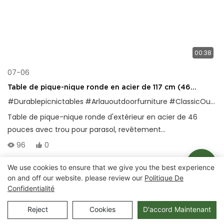
00:38
07-06
Table de pique-nique ronde en acier de 117 cm (46
pouces) avec trou pour parasol, pour usage extérieur
#Durablepicnictables
#Arlauoutdoorfurniture
#ClassicOutDoorDesign
Table de pique-nique ronde d'extérieur en acier de 46
pouces avec trou pour parasol, revêtement
thermoplastique et cadre robuste pour les parcs, les écoles
96
0
et les espaces publics.
We use cookies to ensure that we give you the best experience
on and off our website. please review our
Politique De
Droits d'auteur © 2025 Chongqing Arlau Civic Equipment
Confidentialité
Manufacturing Co., Ltd. |
Plan du site
Reject
Cookies
D'accord Maintenant