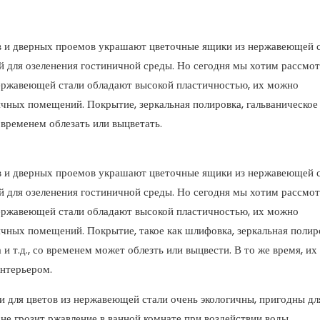
в и дверных проемов украшают цветочные ящики из нержавеющей с
й для озеленения гостиничной среды. Но сегодня мы хотим рассмо
ержавеющей стали обладают высокой пластичностью, их можно
личных помещений. Покрытие, зеркальная полировка, гальваническое
 временем облезать или выцветать.
в и дверных проемов украшают цветочные ящики из нержавеющей с
й для озеленения гостиничной среды. Но сегодня мы хотим рассмо
ержавеющей стали обладают высокой пластичностью, их можно
личных помещений. Покрытие, такое как шлифовка, зеркальная полир
 и т.д., со временем может облезть или выцвести. В то же время, и
интерьером.
 для цветов из нержавеющей стали очень экологичны, пригодны дл
не грозит ржавление в ванной комнате при воздействии воды.