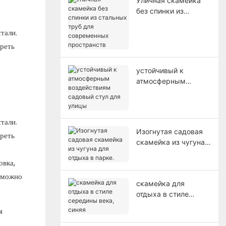
Уличная скамейка
без спинки из
стальных труб для
тали.
современных
пространств
треть
устойчивый к
атмосферным
воздействиям
садовый стул для
улицы
тали.
Изогнутая садовая
треть
скамейка из чугуна
для отдыха в парке.
овка,
х можно
скамейка для
отдыха в стиле
середины века,
я
синяя