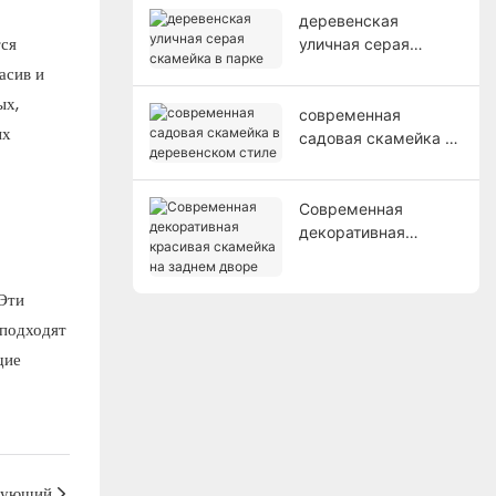
деревенская
тся
уличная серая
скамейка в парке
асив и
ых,
современная
ых
садовая скамейка в
деревенском стиле
Современная
декоративная
красивая скамейка
на заднем дворе
Эти
 подходят
щие
дующий