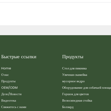
Быстрые ссылки
Продукты
Home
Стол для пикника
О нас
Уличная скамейка
Продукты
мусорное ведро
OEM/ODM
Оборудование для собачьей площ
Дело/Новости
Горшок для цветов
Видеотека
Велосипедная стойка
Свяжитесь с нами
Боллард