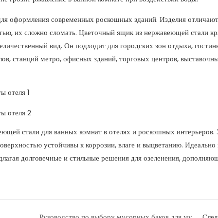
для оформления современных роскошных зданий. Изделия отличаю
тью, их сложно сломать. Цветочный ящик из нержавеющей стали кр
еличественный вид. Он подходит для городских зон отдыха, гостин
ов, станций метро, ​​офисных зданий, торговых центров, выставочн
ющей стали для ванных комнат в отелях и роскошных интерьеров. 
оверхностью устойчивы к коррозии, влаге и выцветанию. Идеально
длагая долговечные и стильные решения для озеленения, дополняю
Руководство по выбору мусорных баков для муниципальных проектов
Сле