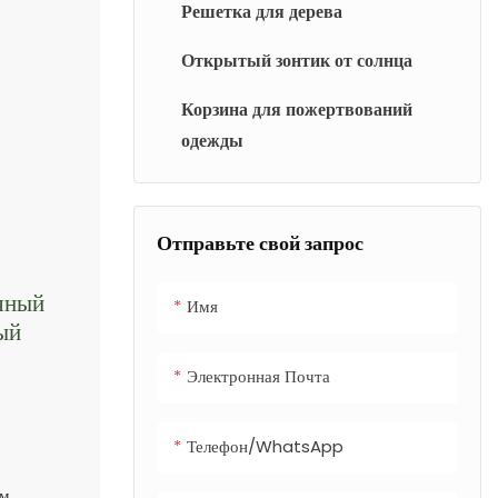
и компактные
Решетка для дерева
комфорт в местах с
решения для сидения.
высокой
Открытый зонтик от солнца
проходимостью.
Корзина для пожертвований
одежды
Отправьте свой запрос
чный
Имя
ый
Электронная Почта
Телефон/WhatsApp
мм