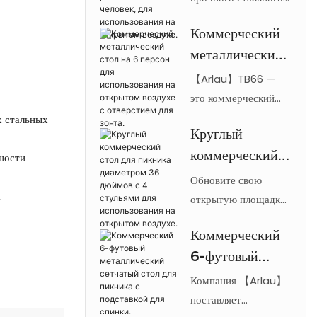
стола для пикника
6 футов (183
Коммерческий
Arlau длиной 72
см),
металлический
дюйма с
рассчитанный
термопластичным
стол на 6
【Arlau】TB66 —
на 8 человек,
покрытием, сетчатой ​​
персон для
это коммерческий
для
столешницей и
металлический стол
использования
х стальных
использования
скамейками на 8
Круглый
на 6 персон для
на открытом
на открытом
человек, идеально
коммерческий
использования на
ности
воздухе с
воздухе.
подходит для
открытом воздухе,
стол для
Обновите свою
отверстием для
коммерческих
оснащенный круглой
я
пикника
открытую площадку
зонта.
открытых площадок.
столешницей из
с помощью круглых
диаметром 36
стальной сетки с
Коммерческий
пикниковых столов
дюймов с 4
отверстием для зонта
6-футовый
Arlau диаметром 36
стульями для
и атмосферостойким
дюймов (91 см),
металлический
Компания 【Arlau】
использования
покрытием,
предназначенных для
сетчатый стол
поставляет
на открытом
предназначенный для
коммерческого