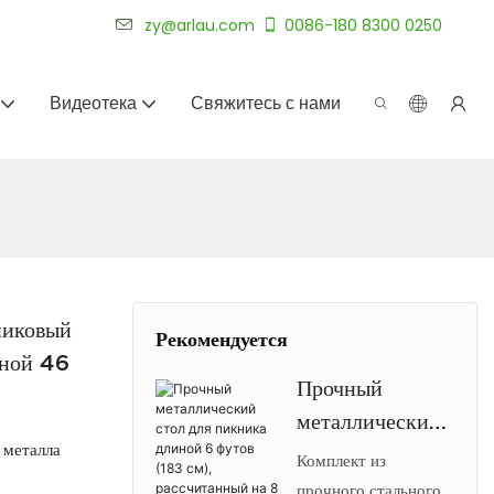
уже более 20 лет.
zy@arlau.com
0086-180 8300 0250
Видеотека
Свяжитесь с нами
никовый
Рекомендуется
иной 46
Прочный
металлический
 металла
стол для
Комплект из
пикника длиной
прочного стального