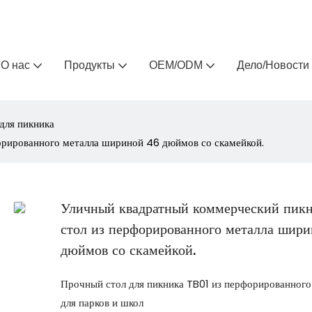
Arlau — производитель уличной мебели на заказ 
О нас
Продукты
OEM/ODM
Дело/Новости
для пикника
орированного металла шириной 46 дюймов со скамейкой.
Уличный квадратный коммерческий пик
стол из перфорированного металла шир
дюймов со скамейкой.
Прочный стол для пикника TB01 из перфорированного
для парков и школ