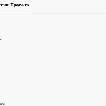
етали Продукта
 -
 для