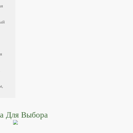
ая
ный
я
а
м,
а Для Выбора