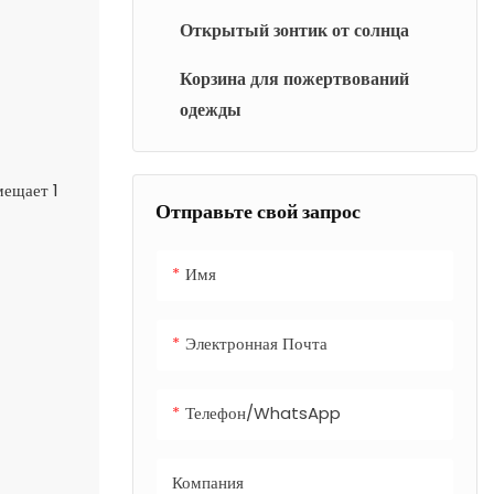
решения для сидения.
высокой
Открытый зонтик от солнца
проходимостью.
Корзина для пожертвований
одежды
мещает 1
Отправьте свой запрос
Имя
Электронная Почта
Телефон/WhatsApp
Компания