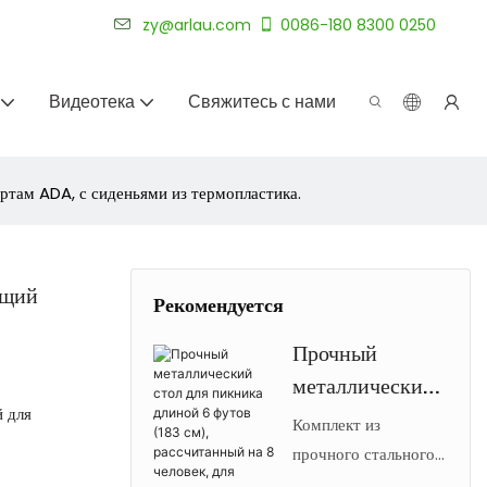
уже более 20 лет.
zy@arlau.com
0086-180 8300 0250
Видеотека
Свяжитесь с нами
ртам ADA, с сиденьями из термопластика.
ющий
Рекомендуется
Прочный
металлический
 для
стол для
Комплект из
пикника длиной
прочного стального
стола для пикника
6 футов (183