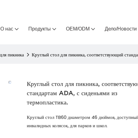
Arlau — производитель уличной мебели на заказ 
О нас
Продукты
OEM/ODM
Дело/Новости
для пикника
Круглый стол для пикника, соответствующий станда
Круглый стол для пикника, соответству
стандартам ADA, с сиденьями из
термопластика.
Круглый стол TB60 диаметром 46 дюймов, доступный
инвалидных колясок, для парков и школ.