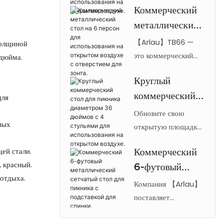
Коммерческий
Arlau длиной 72
см),
металлический
дюйма с
рассчитанный
термопластичным
стол на 6
【Arlau】TB66 —
на 8 человек,
толщиной
покрытием, сетчатой ​​
персон для
это коммерческий
 дюйма.
для
столешницей и
металлический стол
использования
использования
скамейками на 8
Круглый
на 6 персон для
на открытом
на открытом
человек, идеально
коммерческий
использования на
для
воздухе с
воздухе.
подходит для
открытом воздухе,
стол для
Обновите свою
отверстием для
коммерческих
оснащенный круглой
дных
пикника
открытую площадку
зонта.
открытых площадок.
столешницей из
с помощью круглых
диаметром 36
стальной сетки с
ей стали.
Коммерческий
пикниковых столов
дюймов с 4
отверстием для зонта
, красный.
6-футовый
Arlau диаметром 36
стульями для
и атмосферостойким
 отдыха.
дюймов (91 см),
металлический
Компания 【Arlau】
использования
покрытием,
предназначенных для
сетчатый стол
поставляет
на открытом
предназначенный для
коммерческого
коммерческие столы
для пикника с
воздухе.
парков и террас.
использования. Эти