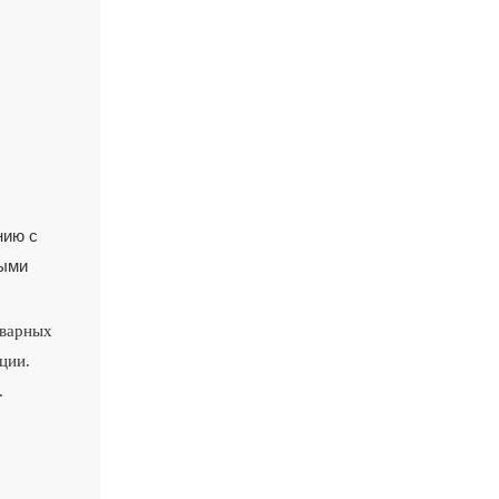
нию с
ными
сварных
ции.
.