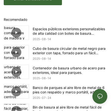
Recomendado
Espacios públicos exteriores personalizables
de alta calidad con botes de basura
compuestos de madera y acero, gran
2025
08
14
capacidad, protección solar y resistencia al
desgaste.
Cubo de basura circular de metal negro para
exterior con tapa, forrado para un fácil
desmontaje y limpieza.
2025
08
14
Contenedor de basura urbano de acero para
exteriores, ideal para parques.
2025
08
14
Banco de parques al aire libre de metal de 6
pies con respaldo y marco portátil, adecuado
para centros comerciales, tiendas, parques,
2025
07
24
terrazas y patios, negro
Bin de basura al aire libre de metal fácil de