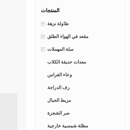
والساحات. خدمات
والمنسوجات بتصميم
المنتجات
تصنيع المعدات
قابل للفك والتركيب،
الأصلية/تصميم
وفتحة إسقاط مضادة
طاولة نزهة
+
المعدات الأصلية.
للسرقة، ونافذة
شفافة، وأجزاء معدنية
طاولة نزهة معدنية
مقعد في الهواء الطلق
+
من الفولاذ المقاوم
طاولة نزهة خشبية
مقعد معدني
سلة المهملات
+
للصدأ 304.
طاولات وكراسي الألومنيوم
مقعد الخشب
سلة المهملات المعدنية
معدات حديقة الكلاب
سلة المهملات الخشبية
وعاء الغراس
سلة المهملات الداخلية
رف الدراجة
مربط الحبال
صر الشجرة
مظلة شمسية خارجية