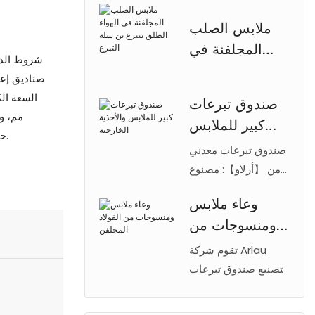
【Arlau】 مصنوعة
ملابس الصلب
من الفولاذ المجلفن.
المجلفنة في
حاويات خيرية لإعادة
شروط الدف
الهواء الطلق
تدوير المنسوجات ذات
تتبرع بن سلة
سعة كبيرة وآمنة
صندوق تبرعات
للأماكن العامة.
التبرع
مم، و
كبير للملابس
حماية البيئة. متوفرة بأحجام وألوان وشعارات قابلة للتخصيص.
والأحذية الخارجية
صندوق تبرعات معدني
من 【أرلاو】: مصنوع
من الفولاذ المجلفن
وعاء ملابس
بسماكة 1-2 مم، مع
ومنسوجات من
تجهيزات من الفولاذ
المقاوم للصدأ 304.
الفولاذ المجلفن
تقوم شركة Arlau
ألوان وشعارات حسب
بتصنيع صندوق تبرعات
الطلب. مقاوم للسرقة
من الفولاذ المجلفن
والصدأ. مثالي للحدائق
للملابس والكتب