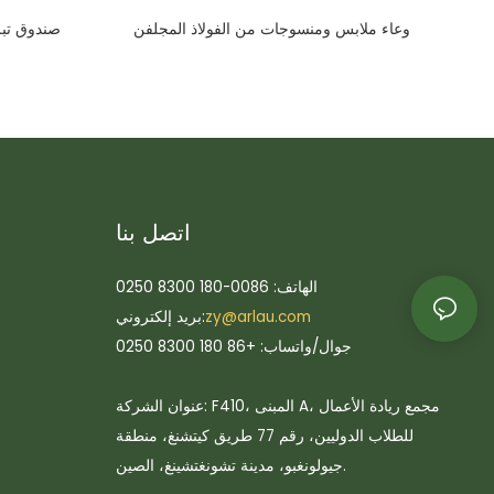
وعاء ملابس ومنسوجات من الفولاذ المجلفن
صندوق تبر
اتصل بنا
الهاتف: 0086-180 8300 0250
zy@arlau.com
بريد إلكتروني:
جوال/واتساب: +86 180 8300 0250
عنوان الشركة: F410، المبنى A، مجمع ريادة الأعمال
للطلاب الدوليين، رقم 77 طريق كيتشنغ، منطقة
جيولونغبو، مدينة تشونغتشينغ، الصين.