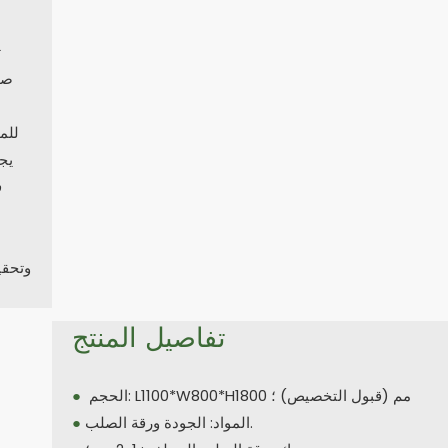
ت
صن
للم
يج
ف
تفاصيل المنتج
الحجم: L1100*W800*H1800 مم (قبول التخصيص) ؛
●
المواد: الجودة ورقة الصلب.
●