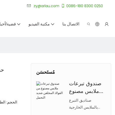
شركة أرلاو لتصنيع الأثاث الخارجي المخصص لأكثر من 20 عامًا.
zy@arlau.com
0086-180 8300 0250
الاتصال بنا
مكتبة الفيديو
قضية/أخبا
حج
مُستَحسَن
صندوق تبرعات
ملابس مصنوع
من الفولاذ
صناديق التبرع
الحجم: الطول 1100 × العرض 800 × الارتفاع 1800
المجلفن شديد
بالملابس الخارجية
شديدة التحمل من
التحمل