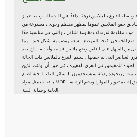
نبع سلة التبرع بالملابس توهجًا دافئًا في البيئة الخارجية. تتميز
اديق جمع الملابس عمومًا بمظهر منتظم وجوي ، مصنوعة من
مواد مقاومة للارتداء ومقاومة للتآكل ، والتي هي مناسبة جدًا
وضع الخارجي. فتحة الموضع واسعة ومصممة بشكل جيد ، مما
عل من السهل على الناس وضع ملابس قديمة وأحذية ، إلخ. بعد
رز العناصر التي تم جمعها ، سيتم التبرع بالملابس ذات الحالة
الجيدة للمقيمين في القرى الفقيرة ، في حين أن أولئك الذين
يتمتعون بجودة رديئة سيستخدمون الوسائل التكنولوجية لصنع
منتجات مثل مواد MOP ، وتحقيق إعادة تدوير الموارد ودعم الرعاية
العامة وحماية البيئة.