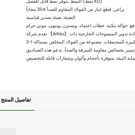
النمط: يتوفر نمط قابل للفصل (نمط KD)
براغي: قطع غيار من الفولاذ المقاوم للصدأ 304 مجاناً
التعبئة: تعبئة تصدير قياسية
ع: حوالة بنكية، خطاب اعتماد، ويسترن يونيون، موني جرام
تقدم شركة 【Arlau】 صناديق إعادة تدوير المنسوجات الخارجية ذات
السعة الكبيرة للمجتمعات. مصنوعة من الفولاذ المجلفن بسماكة 1-2
تتميز بخصائص مقاومة للسرقة والصدأ، تدعم هذه الصناديق
تفاصيل المنتج