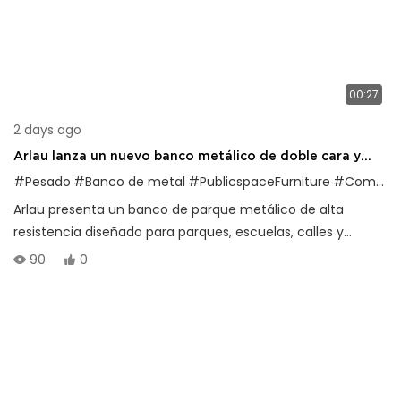
00:27
2 days ago
Arlau lanza un nuevo banco metálico de doble cara y
alta resistencia para espacios públicos.
#Pesado
#Banco de metal
#PublicspaceFurniture
#Comercialización comercial
Arlau presenta un banco de parque metálico de alta
resistencia diseñado para parques, escuelas, calles y
espacios comerciales, con una durabilidad y resistencia a
90
0
la intemperie superiores.