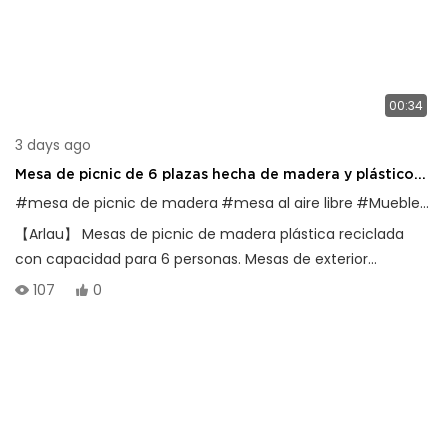
00:34
3 days ago
Mesa de picnic de 6 plazas hecha de madera y plástico
reciclado
#mesa de picnic de madera
#mesa al aire libre
#Muebles de exterior
【Arlau】 Mesas de picnic de madera plástica reciclada
con capacidad para 6 personas. Mesas de exterior
duraderas e impermeables con estructuras de acero
107
0
galvanizado o inoxidable para parques y patios.