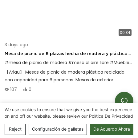
00:34
3 days ago
Mesa de picnic de 6 plazas hecha de madera y plástico
reciclado
#mesa de picnic de madera
#mesa al aire libre
#Muebles de exterior
【Arlau】 Mesas de picnic de madera plástica reciclada
con capacidad para 6 personas. Mesas de exterior
duraderas e impermeables con estructuras de acero
107
0
galvanizado o inoxidable para parques y patios.
We use cookies to ensure that we give you the best experience
Derechos de autor © 2025 Chongqing Arlau Civic
on and off our website. please review our
Política De Privacidad
Equipment Manufacturing Co., Ltd. |
Mapa del sitio
Reject
Configuración de galletas
De Acuerdo Ahora