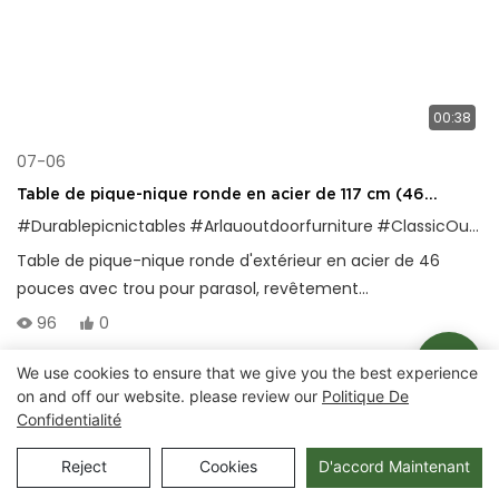
00:38
07-06
Table de pique-nique ronde en acier de 117 cm (46
pouces) avec trou pour parasol, pour usage extérieur
#Durablepicnictables
#Arlauoutdoorfurniture
#ClassicOutDoorDesign
Table de pique-nique ronde d'extérieur en acier de 46
pouces avec trou pour parasol, revêtement
thermoplastique et cadre robuste pour les parcs, les écoles
96
0
et les espaces publics.
We use cookies to ensure that we give you the best experience
on and off our website. please review our
Politique De
Droits d'auteur © 2025 Chongqing Arlau Civic Equipment
Confidentialité
Manufacturing Co., Ltd. |
Plan du site
Reject
Cookies
D'accord Maintenant