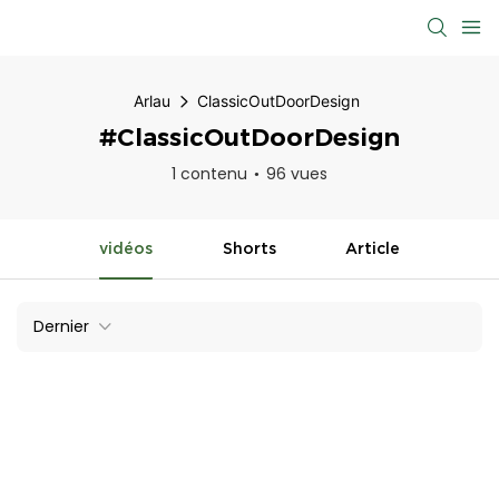
Arlau
ClassicOutDoorDesign
#ClassicOutDoorDesign
1 contenu
96 vues
vidéos
Shorts
Article
Dernier