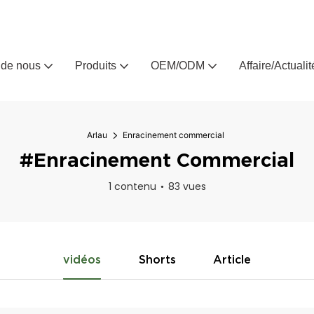
Arlau, fabricant de meubles d'extérieur sur mesure depuis 
 de nous
Produits
OEM/ODM
Affaire/Actualit
Arlau
Enracinement commercial
#Enracinement Commercial
1 contenu
83 vues
vidéos
Shorts
Article