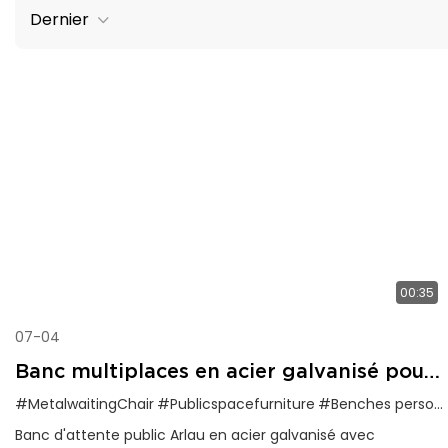
Dernier
00:35
07-04
Banc multiplaces en acier galvanisé pour
zones d'attente publiques
#MetalwaitingChair
#Publicspacefurniture
#Benches personnalisables
Banc d'attente public Arlau en acier galvanisé avec