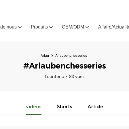
Arlau, fabricant de meubles d'extérieur sur mesure depuis 
 de nous
Produits
OEM/ODM
Affaire/Actualit
Arlau
Arlaubenchesseries
#Arlaubenchesseries
1 contenu
83 vues
vidéos
Shorts
Article