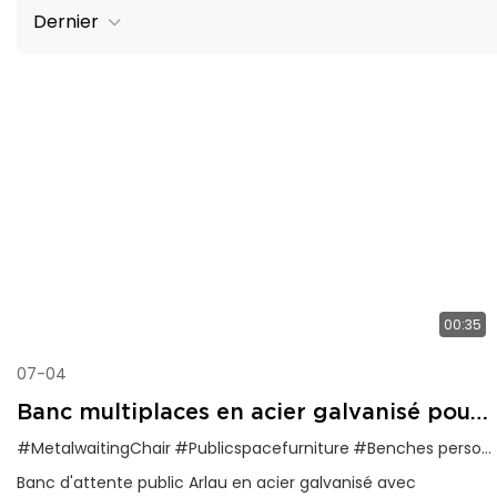
Dernier
00:35
07-04
Banc multiplaces en acier galvanisé pour
zones d'attente publiques
#MetalwaitingChair
#Publicspacefurniture
#Benches personnalisables
Banc d'attente public Arlau en acier galvanisé avec