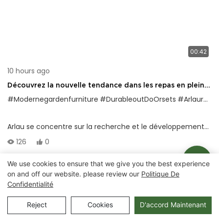
00:42
10 hours ago
Découvrez la nouvelle tendance dans les repas en plein
air | Ensembles de table de jardin rectangulaires Arlau!
#Modernegardenfurniture
#DurableoutDoOrsets
#Arlaurectangulartable
Arlau se concentre sur la recherche et le développement
et la production de tables de pique-nique extérieure de
126
0
haute qualité, en se concentrant sur quatre styles
classiques: rond, carrés, 6 pieds et 8 pieds rectangulaires,
We use cookies to ensure that we give you the best experience
on and off our website. please review our
Politique De
pour répondre aux besoins de divers espaces. Le produit
Droits d'auteur © 2025 Chongqing Arlau Civic Equipment
Confidentialité
adopte une table en métal étendue à revêtement
Manufacturing Co., Ltd. |
Plan du site
thermoplastique et une structure de cadre en acier enduit
Reject
Cookies
D'accord Maintenant
de poudre noir.