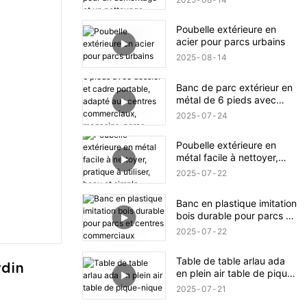
pour un démontage et un
nettoyage faciles
Poubelle extérieure en
acier pour parcs urbains
2025
08
14
Banc de parc extérieur en
métal de 6 pieds avec
dossier et cadre portable,
2025
07
24
adapté aux centres
commerciaux, magasins,
Poubelle extérieure en
parcs, terrasses et patios,
métal facile à nettoyer,
noir
pratique à utiliser, beau et
2025
07
22
simple
Banc en plastique imitation
bois durable pour parcs et
centres commerciaux
2025
07
22
Table de table arlau ada
din 
en plein air table de pique-
nique
2025
07
21