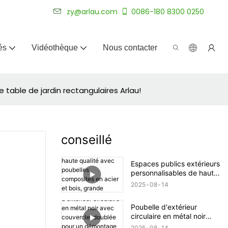
plus de 20 ans.
zy@arlau.com
0086-180 8300 0250
és
Vidéothèque
Nous contacter
 table de jardin rectangulaires Arlau!
conseillé
Espaces publics extérieurs
personnalisables de haute
qualité avec poubelles
2025
08
14
composites en acier et
bois, grande capacité,
Poubelle d'extérieur
protection solaire et
circulaire en métal noir
résistance à l'usure
avec couvercle, doublée
2025
08
14