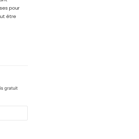
ases pour
eut être
s gratuit