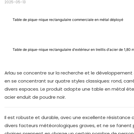
2025-05-13
Table de pique-nique rectangulaire commerciale en métal déployé
Table de pique-nique rectangulaire d'extérieur en treillis d'acier de 1,80 
Arlau se concentre sur la recherche et le développement 
en se concentrant sur quatre styles classiques: rond, carr
divers espaces. Le produit adopte une table en métal é
acier enduit de poudre noir.
Il est robuste et durable, avec une excellente résistance
divers facteurs météorologiques graves, et ne se fanent pa
chaises prennent en charge un certain nombre de personna