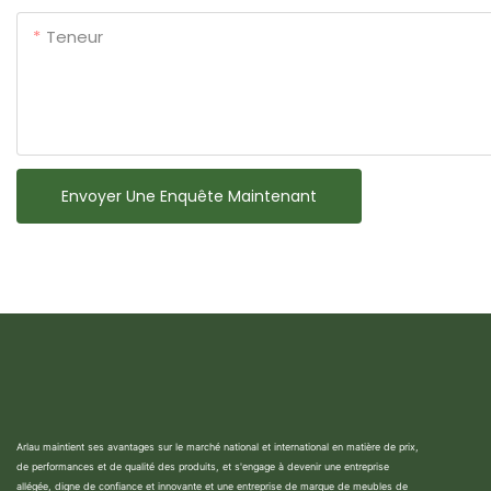
Teneur
Envoyer Une Enquête Maintenant
Arlau maintient ses avantages sur le marché national et international en matière de prix,
de performances et de qualité des produits, et s'engage à devenir une entreprise
allégée, digne de confiance et innovante et une entreprise de marque de meubles de