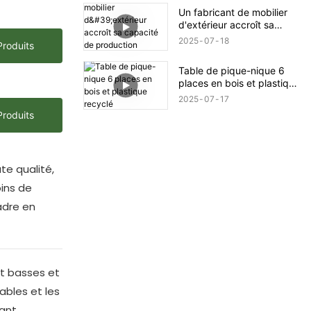
Un fabricant de mobilier
d'extérieur accroît sa
capacité de production
2025
07
18
Produits
mondiale
Table de pique-nique 6
places en bois et plastique
recyclé
2025
07
17
Produits
te qualité,
oins de
adre en
et basses et
ables et les
lant