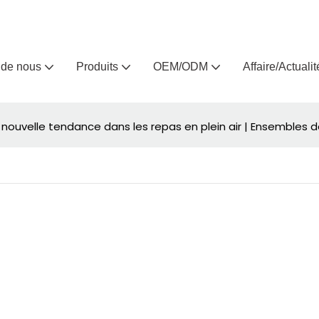
Arlau, fabricant de meubles d'extérieur sur mesure depuis 
 de nous
Produits
OEM/ODM
Affaire/Actualit
nouvelle tendance dans les repas en plein air | Ensembles de