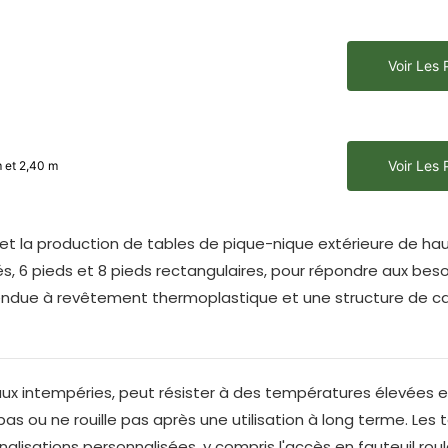
Voir Les 
Voir Les 
m et 2,40 m
et la production de tables de pique-nique extérieure de hau
és, 6 pieds et 8 pieds rectangulaires, pour répondre aux bes
tendue à revêtement thermoplastique et une structure de c
 aux intempéries, peut résister à des températures élevées 
s ou ne rouille pas après une utilisation à long terme. Les t
lisations personnalisées, y compris l'accès en fauteuil rou