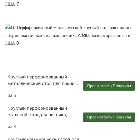
Круглый перфорированный
металлический стол для пикника
Просмотреть Продукты
с отверстием для зонта.
из
$
Круглый перфорированный
стальной стол для пикника,
Просмотреть Продукты
соответствующий требованиям
из
$
ADA (Закона об американцах с
ограниченными
Круглый коммерческий стол для