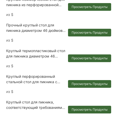
возможностями).
пикника из перфорированной
Просмотреть Продукты
стали с отверстием для зонта.
из
$
Прочный круглый стол для
пикника диаметром 46 дюймов с
Просмотреть Продукты
отверстием для зонта.
из
$
Круглый термопластиковый стол
для пикника диаметром 46
Просмотреть Продукты
дюймов с отверстием для зонта.
из
$
Круглый перфорированный
стальной стол для пикника с
Просмотреть Продукты
отверстием для зонта.
из
$
Круглый стол для пикника,
соответствующий требованиям
Просмотреть Продукты
ADA, с термопластичным