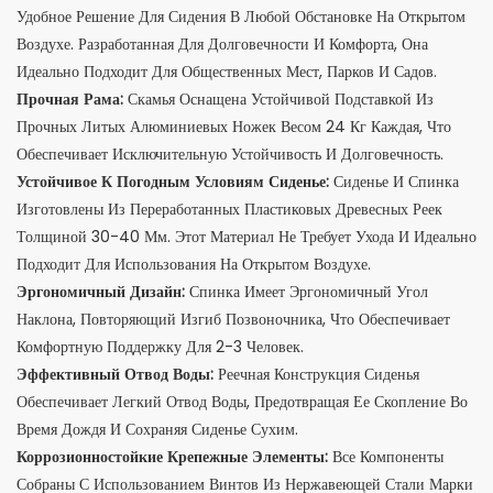
Удобное Решение Для Сидения В Любой Обстановке На Открытом
Воздухе. Разработанная Для Долговечности И Комфорта, Она
Идеально Подходит Для Общественных Мест, Парков И Садов.
Прочная Рама:
Скамья Оснащена Устойчивой Подставкой Из
Прочных Литых Алюминиевых Ножек Весом 24 Кг Каждая, Что
Обеспечивает Исключительную Устойчивость И Долговечность.
Устойчивое К Погодным Условиям Сиденье:
Сиденье И Спинка
Изготовлены Из Переработанных Пластиковых Древесных Реек
Толщиной 30-40 Мм. Этот Материал Не Требует Ухода И Идеально
Подходит Для Использования На Открытом Воздухе.
Эргономичный Дизайн:
Спинка Имеет Эргономичный Угол
Наклона, Повторяющий Изгиб Позвоночника, Что Обеспечивает
Комфортную Поддержку Для 2-3 Человек.
Эффективный Отвод Воды:
Реечная Конструкция Сиденья
Обеспечивает Легкий Отвод Воды, Предотвращая Ее Скопление Во
Время Дождя И Сохраняя Сиденье Сухим.
Коррозионностойкие Крепежные Элементы:
Все Компоненты
Собраны С Использованием Винтов Из Нержавеющей Стали Марки