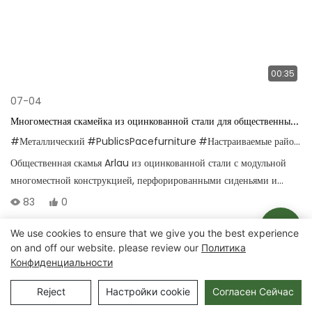
00:35
07-04
Многоместная скамейка из оцинкованной стали для общественных
зон ожидания
#Металлический
#PublicsPacefurniture
#Настраиваемые районы
Общественная скамья Arlau из оцинкованной стали с модульной
многоместной конструкцией, перфорированными сиденьями и
атмосферостойким покрытием, предназначенная для аэропортов и
83
0
стадионов.
We use cookies to ensure that we give you the best experience
on and off our website. please review our
Политика
Авторские права © 2025 Chongqing Arlau Civic Equipment
Конфиденциальности
Manufacturing Co., Ltd. |
Карта сайта
Reject
Настройки cookie
Согласен Сейчас