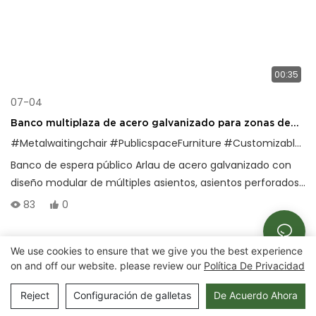
00:35
07-04
Banco multiplaza de acero galvanizado para zonas de
espera públicas
#Metalwaitingchair
#PublicspaceFurniture
#CustomizableBenches
Banco de espera público Arlau de acero galvanizado con
diseño modular de múltiples asientos, asientos perforados
y revestimiento resistente a la intemperie para
83
0
aeropuertos y estadios.
We use cookies to ensure that we give you the best experience
Derechos de autor © 2025 Chongqing Arlau Civic
on and off our website. please review our
Política De Privacidad
Equipment Manufacturing Co., Ltd. |
Mapa del sitio
Reject
Configuración de galletas
De Acuerdo Ahora