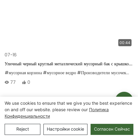
00:44
07-16
Уличный черный круглый металлический мусорный бак с крышкой,
с подкладкой для легкой разборки и очистки.
#мусорная корзина
#мусорное ведро
#Производители мусочек
#Пос
77
0
We use cookies to ensure that we give you the best experience
Авторские права © 2025 Chongqing Arlau Civic Equipment
on and off our website. please review our
Политика
Конфиденциальности
Manufacturing Co., Ltd. |
Карта сайта
Reject
Настройки cookie
Согласен Сейчас