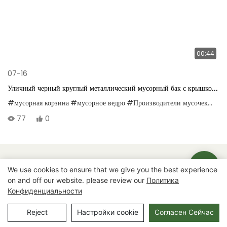
00:44
07-16
Уличный черный круглый металлический мусорный бак с крышкой,
с подкладкой для легкой разборки и очистки.
#мусорная корзина
#мусорное ведро
#Производители мусочек
#Пос
77
0
Авторские права © 2025 Chongqing Arlau Civic Equipment
We use cookies to ensure that we give you the best experience
Manufacturing Co., Ltd. |
Карта сайта
on and off our website. please review our
Политика
Конфиденциальности
Reject
Настройки cookie
Согласен Сейчас