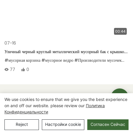
00:44
07-16
Уличный черный круглый металлический мусорный бак с крышкой,
с подкладкой для легкой разборки и очистки.
#мусорная корзина
#мусорное ведро
#Производители мусочек
#Пос
77
0
Авторские права © 2025 Chongqing Arlau Civic Equipment
We use cookies to ensure that we give you the best experience
Manufacturing Co., Ltd. |
Карта сайта
on and off our website. please review our
Политика
Конфиденциальности
Reject
Настройки cookie
Согласен Сейчас