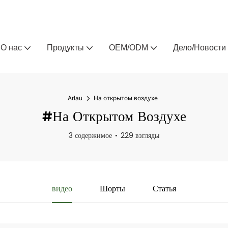
Arlau — производитель уличной мебели на заказ 
О нас
Продукты
OEM/ODM
Дело/Новости
Arlau
На открытом воздухе
#На Открытом Воздухе
3 содержимое
229 взгляды
видео
Шорты
Статья