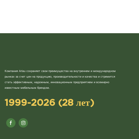
парков, террасов и патио, черных
Компания Arlau сохраняет свои преимущества на внутреннем и международном
рынках за счет цен на продукцию, производительности и качества и стремится
стать эффективным, надежным, инновационным предприятием и всемирно
известным мебельным брендом.
1999-2026 (28 лет)