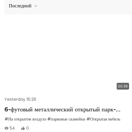
Последний
00:36
Yesterday 16:26
6-футовый металлический открытый парк-
скамейка с спинкой и портативной рамой,
#На открытом воздухе
#парковые скамейки
#Открытая мебель
подходящая для торговых центров, магазинов,
54
0