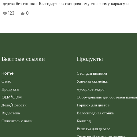
дерева без спинки. Благодаря высокопрочному стальному каркасу и
всепогодному термопластичному покрытию, эта скамейка без спинки
123
0
идеально подходит для парков, торговых центров и террас.
Быстрые ссылки
Продукты
Home
Стол для пикника
О нас
Уличная скамейка
Продукты
мусорное ведро
OEM/ODM
Оборудование для собачьей площ
Дело/Новости
Горшок для цветов
Видеотека
Велосипедная стойка
Свяжитесь с нами
Боллард
Решетка для дерева
Открытый зонтик от солнца