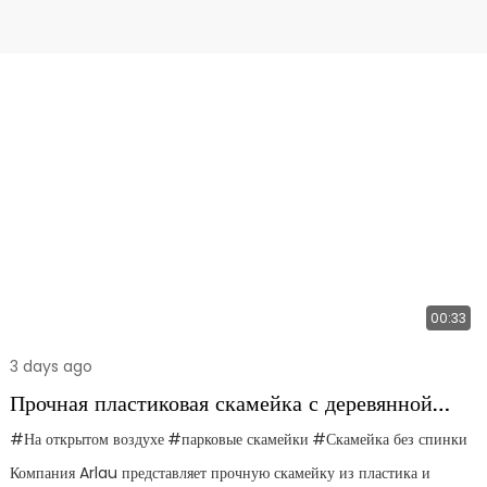
00:33
3 days ago
Прочная пластиковая скамейка с деревянной
основой для парков и торговых центров.
#На открытом воздухе
#парковые скамейки
#Скамейка без спинки
Компания Arlau представляет прочную скамейку из пластика и