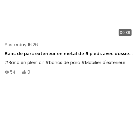
00:36
Yesterday 16:26
Banc de parc extérieur en métal de 6 pieds avec dossier
et cadre portable, adapté aux centres commerciaux,
#Banc en plein air
#bancs de parc
#Mobilier d'extérieur
magasins, parcs, terrasses et patios, noir
54
0