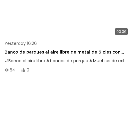
00:36
Yesterday 16:26
Banco de parques al aire libre de metal de 6 pies con
respaldo y marco portátil, adecuado para centros
#Banco al aire libre
#bancos de parque
#Muebles de exterior
comerciales, tiendas, parques, terrazas y patios, negro
54
0